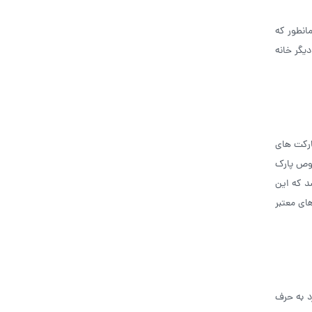
انطور که
یگر خانه
ارکت های
صوص پارک
د که این
های معتبر
 به حرف‌