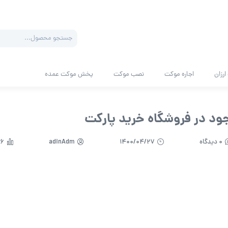
Products
search
رزان
اجاره موکت
نصب موکت
پخش موکت عمده
ود در فروشگاه خرید پارکت
0 دیدگاه
1400/04/27
adinAdm
736