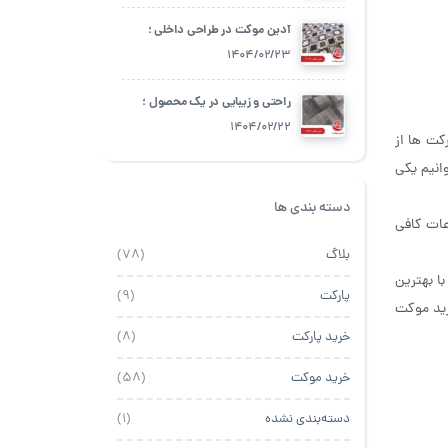
آدین موکت در طراحی داخلی ؛
چگونه از آن استفاده کنیم؟
1404/02/23
راحتی و زیبایی در یک محصول ؛
آدین موکت
1404/02/22
کت ها از
انیم یکی
دسته بندی ها
عات کافی
بلاگ
(78)
ا بهترین
پارکت
(9)
رید موکت
خرید پارکت
(8)
خرید موکت
(58)
دسته‌بندی نشده
(1)