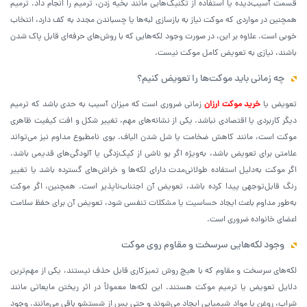
قسمت آسیب‌دیده یا استفاده از تکنیک‌هایی مانند بخیه زدن، ترمیم را انجام داد. ترمیم
همچنین در مواردی که موکت نیاز به بازسازی لبه‌ها یا چسباندن مجدد به کف دارد، انتخاب
خوبی است. علاوه بر این، در صورت وجود لکه‌هایی که با روش‌های حرفه‌ای قابل پاک شدن
باشند، نیازی به تعویض کامل موکت نیست.
چه زمانی باید موکت‌ها را تعویض کنیم؟
تعویض یا
خرید موکت ارزان
زمانی ضروری است که میزان آسیب به حدی باشد که ترمیم
دیگر کاربردی یا اقتصادی نباشد. یکی از نشانه‌های مهم، تغییر شکل و افت کیفیت ظاهری
موکت است، مانند کاهش ضخامت یا شل شدن الیاف. بوی نامطبوع مداوم نیز می‌تواند
علامتی برای تعویض باشد، به‌ویژه اگر بو ناشی از کپک‌زدگی یا آلودگی‌های قدیمی باشد.
اگر موکت به‌دلیل استفاده طولانی‌مدت دارای لکه‌ها و خراش‌های گسترده باشد یا تغییر
رنگ قابل‌توجهی پیدا کرده باشد، تعویض آن اجتناب‌ناپذیر است. همچنین، اگر موکت
به‌طور مداوم باعث ایجاد حساسیت یا مشکلات تنفسی شود، تعویض آن برای حفظ سلامت
اعضای خانواده ضروری است.
وجود لکه‌هایی سرسخت و مقاوم روی موکت
لکه‌های سرسخت و مقاوم که با هیچ روش تمیزکاری قابل حذف نیستند، یکی از مهم‌ترین
دلایل تعویض یا ترمیم موکت هستند. این لکه‌ها معمولاً در اثر ریختن مایعاتی مانند
شراب، روغن یا مواد شیمیایی ایجاد می‌شوند و حتی پس از شستشو باقی می‌مانند. وجود