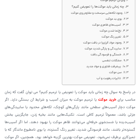
ویژگی ترمیم موکت
چه زمانی باید موکت‌ها را تعویض کنیم؟
وجود لکه‌هایی سرسخت و مقاوم روی موکت
بوی بد موکت
آسیب‌های ظاهری موکت
نخ‌نما شدن موکت
تغییر رنگ موکت
وجود مواد آلرژی‌زا در بافت موکت
ساییدگی و پارگی شدید موکت
خستگی و فرسودگی بافت
مشکلات تنفسی
پیشرفت فناوری و مواد جدید
سن موکت
تاثیرات رطوبت و آب
در پاسخ به سوال چه زمانی باید موکت را تعویض یا ترمیم کنیم؟ می توان گفت که زمان
مناسب برای
خرید موکت
یا ترمیم موکت به میزان آسیب و شرایط آن بستگی دارد. اگر
موکت دچار آسیب‌های سطحی مانند پارگی‌های کوچک، لکه‌های محدود یا ساییدگی‌های
جزئی باشد، معمولاً ترمیم کافی است. تکنیک‌هایی مانند بخیه زدن، جایگزینی بخش
آسیب‌دیده یا شستشوی حرفه‌ای می‌توانند ظاهر موکت را بهبود دهند. اما اگر آسیب‌ها
گسترده‌تر باشند، مانند فرسودگی شدید، تغییر رنگ گسترده، یا بوی نامطبوع ماندگار که با
تمیزکاری برطرف نمی‌شود، تعویض موکت بهترین گزینه خواهد بود. همچنین، اگر موکت