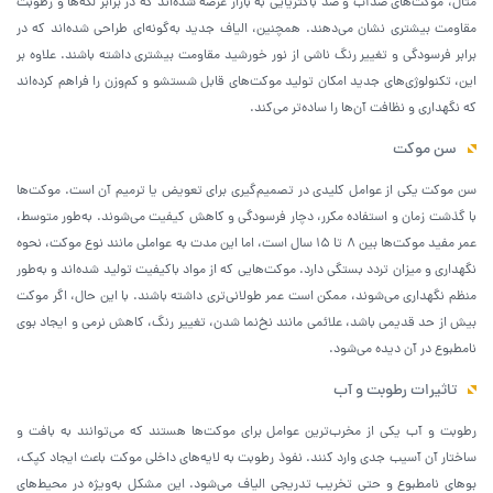
مثال، موکت‌های ضدآب و ضد باکتریایی به بازار عرضه شده‌اند که در برابر لکه‌ها و رطوبت
مقاومت بیشتری نشان می‌دهند. همچنین، الیاف جدید به‌گونه‌ای طراحی شده‌اند که در
برابر فرسودگی و تغییر رنگ ناشی از نور خورشید مقاومت بیشتری داشته باشند. علاوه بر
این، تکنولوژی‌های جدید امکان تولید موکت‌های قابل شستشو و کم‌وزن را فراهم کرده‌اند
که نگهداری و نظافت آن‌ها را ساده‌تر می‌کند.
سن موکت
سن موکت یکی از عوامل کلیدی در تصمیم‌گیری برای تعویض یا ترمیم آن است. موکت‌ها
با گذشت زمان و استفاده مکرر، دچار فرسودگی و کاهش کیفیت می‌شوند. به‌طور متوسط،
عمر مفید موکت‌ها بین 8 تا 15 سال است، اما این مدت به عواملی مانند نوع موکت، نحوه
نگهداری و میزان تردد بستگی دارد. موکت‌هایی که از مواد باکیفیت تولید شده‌اند و به‌طور
منظم نگهداری می‌شوند، ممکن است عمر طولانی‌تری داشته باشند. با این حال، اگر موکت
بیش از حد قدیمی باشد، علائمی مانند نخ‌نما شدن، تغییر رنگ، کاهش نرمی و ایجاد بوی
نامطبوع در آن دیده می‌شود.
تاثیرات رطوبت و آب
رطوبت و آب یکی از مخرب‌ترین عوامل برای موکت‌ها هستند که می‌توانند به بافت و
ساختار آن آسیب جدی وارد کنند. نفوذ رطوبت به لایه‌های داخلی موکت باعث ایجاد کپک،
بوهای نامطبوع و حتی تخریب تدریجی الیاف می‌شود. این مشکل به‌ویژه در محیط‌های