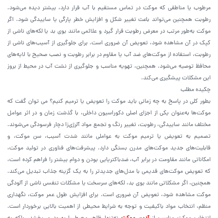
مرطوب یا مناطقی که موکت در تماس مستقیم با آب قرار دارد، بیشتر دیده می‌شود.
رطوبت همچنین می‌تواند باعث تغییر شکل و افزایش خطر پارگی یا ساییدگی شود. اگر
موکت به‌طور مرتب در معرض رطوبت قرار گیرد و علائمی مانند بوی بد یا لکه‌های ناشی از
کپک در آن مشاهده شود، تعویض آن ضروری است. برای جلوگیری از آسیب‌های ناشی از
رطوبت، استفاده از موکت‌های ضد آب یا مقاوم در برابر رطوبت و نصب صحیح با لایه‌های
محافظ توصیه می‌شود. همچنین، تهویه مناسب و جلوگیری از نشت آب در محیط از بروز
این مشکلات پیشگیری می‌کند.
چکیده مطلب
بطور کلی در پاسخ به چه زمانی باید موکت را تعویض یا ترمیم کنیم؟ می توان گفت که
موکت‌ها به‌عنوان یکی از اجزای اصلی دکوراسیون داخلی، با گذشت زمان و در اثر عوامل
مختلف مانند ساییدگی، رطوبت، تغییر رنگ و تجمع مواد آلرژی‌زا دچار فرسودگی می‌شوند.
تصمیم به تعویض یا ترمیم موکت به عواملی مانند شدت آسیب، سن موکت، و
قابلیت‌های جدید موکت‌های مدرن بستگی دارد. پیشرفت‌های فناوری در تولید موکت،
امکاناتی مانند مقاومت در برابر آب، ضدباکتریایی بودن و دوام بیشتر را فراهم کرده است،
که تعویض موکت‌های قدیمی با مدل‌های جدیدتر را به یک گزینه جذاب تبدیل می‌کند.
همچنین، اگر مشکلاتی مانند بوی بد، لکه‌های سرسخت یا مشکلات تنفسی ناشی از آلودگی
موکت مشاهده شود، تعویض آن ضروری است. برای افزایش طول عمر موکت، نگهداری
منظم، انتخاب مواد باکیفیت و توجه به شرایط محیطی از اهمیت بالایی برخوردار است.