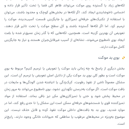
لکه‌های زیاد یا گسترده روی موکت می‌تواند ظاهر کلی فضا را تحت تأثیر قرار داده و
احساس ناخوشایندی ایجاد کند. اگر لکه‌ها در بخش‌های کوچک و محدود باشند، می‌توان
با استفاده از تکنیک‌های حرفه‌ای تمیزکاری یا جایگزینی قسمت آسیب‌دیده، موکت را
ترمیم کرد. اما اگر لکه‌ها گسترده باشند و کل سطح موکت را تحت تاثیر قرار دهند،
تعویض آن بهترین گزینه است. همچنین، لکه‌هایی که با گذر زمان عمیق‌تر شده یا باعث
ایجاد بوی نامطبوع می‌شوند، نشانه‌ای از آسیب غیرقابل‌جبران هستند و نیاز به جایگزینی
کامل موکت دارند.
بوی بد موکت
بخش دیگری از پاسخ به چه زمانی باید موکت را تعویض یا ترمیم کنیم؟ مربوط به بوی
موکت است و بطور کلی بوی بد موکت یکی از دلایل اصلی تعویض یا ترمیم آن است. این
مشکل معمولاً ناشی از نفوذ رطوبت، کپک‌زدگی یا انباشته شدن آلودگی‌ها و مایعات در
بافت موکت است. اگر موکت به‌درستی نگهداری نشود، بوی نامطبوع می‌تواند به مرور زمان
در محیط پخش شود و حتی با تمیزکاری‌های مکرر نیز باقی بماند. استفاده از مواد
تمیزکننده قوی یا شستشوهای حرفه‌ای ممکن است این مشکل را تا حدی رفع کند، اما در
موارد شدید، بوی بد به بافت‌های داخلی موکت نفوذ کرده و قابل حذف نیست. این
موضوع به‌ویژه در محیط‌های مرطوب یا مناطقی که حیوانات خانگی وجود دارند، رایج‌تر
است.