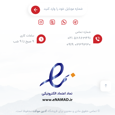
شماره تماس
ساعات کاری
021
56863491
9 صبح تا 9 شب
0919
0339330
© تمامی حقوق مادی و معنوی برای فروشگاه
آدین موکت
محفوظ است.