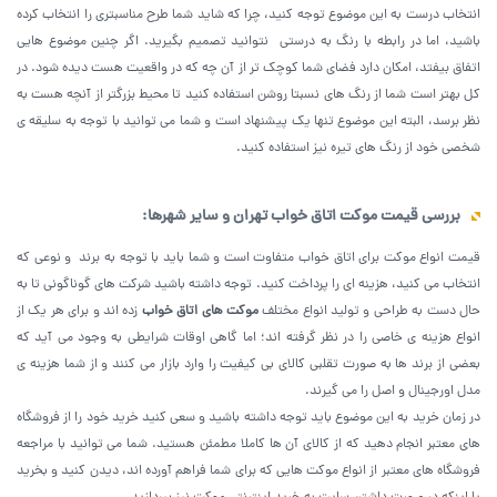
انتخاب درست به این موضوع توجه کنید، چرا که شاید شما طرح مناسبتری را انتخاب کرده
باشید، اما در رابطه با رنگ به درستی نتوانید تصمیم بگیرید. اگر چنین موضوع هایی
اتفاق بیفتد، امکان دارد فضای شما کوچک تر از آن چه که در واقعیت هست دیده شود. در
کل بهتر است شما از رنگ ‌های نسبتا روشن استفاده کنید تا محیط بزرگتر از آنچه هست به
نظر برسد، البته این موضوع تنها یک پیشنهاد است و شما می ‌توانید با توجه به سلیقه ی
شخصی خود از رنگ ‌های تیره نیز استفاده کنید.
بررسی قیمت موکت‌ اتاق‌ خواب‌ تهران و سایر شهرها
:
قیمت انواع موکت برای اتاق خواب متفاوت است و شما باید با توجه به برند و نوعی که
انتخاب می‌ کنید، هزینه‌ ای را پرداخت کنید. توجه داشته باشید شرکت های گوناگونی تا به
حال دست به طراحی و تولید انواع مختلف
موکت های اتاق خواب
زده اند و برای هر یک از
انواع هزینه‌ ی خاصی را در نظر گرفته اند؛ اما گاهی اوقات شرایطی به وجود می‌ آید که
بعضی از برند ها به صورت تقلبی کالای بی کیفیت را وارد بازار می ‌کنند و از شما هزینه‌ ی
مدل اورجینال و اصل را می ‌گیرند.
در زمان خرید به این موضوع باید توجه داشته باشید و سعی کنید خرید خود را از فروشگاه
‌های معتبر انجام دهید که از کالای آن ‌ها کاملا مطمئن هستید. شما می‌ توانید با مراجعه
فروشگاه های معتبر از انواع موکت ‌هایی که برای شما فراهم آورده اند، دیدن کنید و بخرید