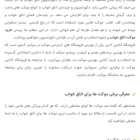
موکت با رنگ بندی مختلف از جمله فانتزی و شاد در دکوراسیون اتاق خواب به کار گرفته
می شود که زیبایی خاصی دارد. دکوراسیون و چیدمان اتاق خواب با انواع موکت های راحت
و نرم، گرمای محیط را تا چند برابر افزایش می دهد. در چیدمان فضای اتاق خواب و
پوشاندن کف، اغلب موکت هایی مورد استفاده است که در رنج قیمتی بسیار متفاوتی
عرضه می شوند و با هر مقدار هزینه ای هم خوانی دارند. در این مطلب به بررسی
خرید
موکت اتاق خواب
و نحوه انتخاب و نقش آن در طراحی دکوراسیون خواهیم پرداخت.
فروشگاه آنلاین آدین یکی از بهترین فروشگاه های اینترنتی موکت در سراسر کشور است که
شمارا با بهترین برندهای معتبر و کیفیت روبه‌رو میکند تا شما با داشتن انتخاباتی گسترده
به انتخاب و خرید آنلاین بهترین موکت مد نظرتان بپردازید. با مراجعه به
فروشگاه آنلاین
موکت
یا برقراری تماس میتوانید جهت دریافت مشاوره یا تعیین زمان برای مراجعه
حضوری به نماشگاه موکت، اقدام نمایید.
معرفی برخی موکت ها برای اتاق خواب‌
همانطور که گفته شد موکت ها انواع مختلفی دارند، که هر کدام ویژگی های خاص خود را
دارند در این قسمت از مقاله دو مورد از مناسب ترین موکت ها برای اتاق خواب را به شما
معرفی خواهیم کرد.