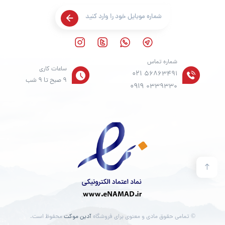
شماره تماس
ساعات کاری
021
56863491
9 صبح تا 9 شب
0919
0339330
© تمامی حقوق مادی و معنوی برای فروشگاه
آدین موکت
محفوظ است.