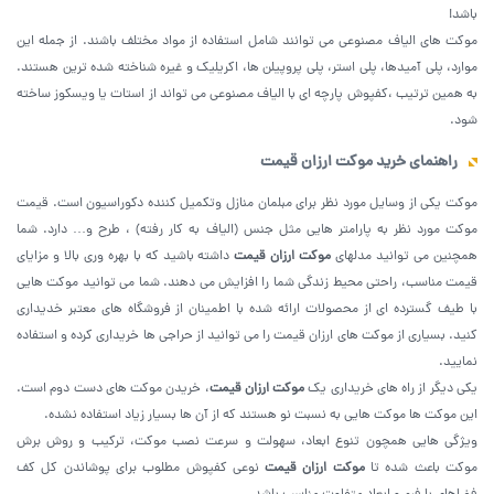
باشد!
موکت های الیاف مصنوعی می توانند شامل استفاده از مواد مختلف باشند. از جمله این
موارد، پلی آمیدها، پلی استر، پلی پروپیلن ها، اکریلیک و غیره شناخته شده ترین هستند.
به همین ترتیب ،کفپوش پارچه ای با الیاف مصنوعی می تواند از استات یا ویسکوز ساخته
شود.
راهنمای خرید موکت ارزان قیمت
موکت یکی از وسایل مورد نظر برای مبلمان منازل وتکمیل کننده دکوراسیون است. قیمت
موکت مورد نظر به پارامتر هایی مثل جنس (الیاف به کار رفته) ، طرح و… دارد. شما
همچنین می توانید مدلهای
موکت ارزان قیمت
داشته باشید که با بهره وری بالا و مزایای
قیمت مناسب، راحتی محیط زندگی شما را افزایش می دهند. شما می توانید موکت هایی
با طیف گسترده ای از محصولات ارائه شده با اطمینان از فروشگاه های معتبر خدیداری
کنید. بسیاری از موکت های ارزان قیمت را می توانید از حراجی ها خریداری کرده و استفاده
نمایید.
یکی دیگر از راه های خریداری یک
موکت ارزان قیمت
، خریدن موکت های دست دوم است.
این موکت ها موکت هایی به نسبت نو هستند که از آن ها بسیار زیاد استفاده نشده.
ویژگی‌ هایی همچون تنوع ابعاد، سهولت و سرعت نصب موکت، ترکیب و روش برش
موکت باعث شده تا
موکت ارزان قیمت
نوعی کفپوش مطلوب برای پوشاندن کل کف