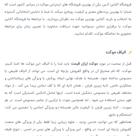
فروشگاه آنلاین آدین یکی از بهترین فروشگاه های اینترنتی موکت در سراسر کشور است که
شمارا با بهترین برندهای معتبر و کیفیت روبه‌رو میکند تا شما با داشتن انتخاباتی گسترده
به انتخاب و خرید آنلاین بهترین موکت مد نظرتان بپردازید. با مراجعه به
فروشگاه آنلاین
موکت
یا برقراری تماس میتوانید جهت دریافت مشاوره یا تعیین زمان برای مراجعه
حضوری به نماشگاه موکت، اقدام نمایید.
الیاف موکت
قبل از صحبت در مورد
موکت ارزان قیمت
باید شنا را با الیاف این موکت ها اشنا کنیم.
موکت، که نام صحیح آن در واقع کفپوش پارچه ای است، می تواند از الیاف طبیعی یا
مصنوعی ساخته شود، همیشه با هدف نهایی ایجاد روکش با ویژگی های زیباشناختی و
عملکردی خاص. لایه زیرین فرش ، همان لایه ای که با کف تماس پیدا می کند ، از مواد
مختلف طبیعی یا مصنوعی تشکیل شده است. اینها شامل لاتکس لاستیکی است که به
طور سنتی استفاده می شود ، اما همچنین جوت یا ترکیبی از عناصر مصنوعی است. در هر
صورت ، لایه زیرین فرش با کیفیت عالی همیشه دو ویژگی اساسی را تضمین می کند:
استحکام و عایق.
همانطور که می توانید حدس بزنید ، جلوه زیبایی زیبا فقط یکی از ویژگی های متعدد
کفپوش پارچه ای است. در واقع ، این ویژگی با ویژگی های نرمی در لمس ، تنوع طیف