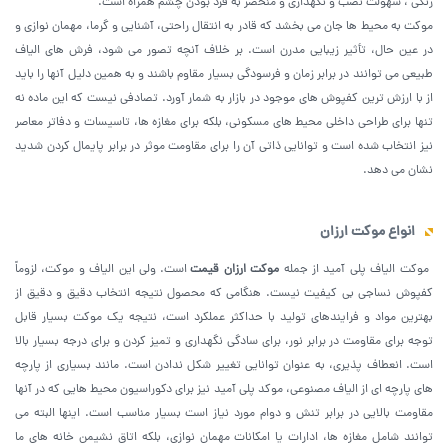
رنگی ، سهولت نصب و نگهداری و منحصر به فرد بودن چشم همراه است.
موکت به محیط ها جان می بخشد که قادر به انتقال راحتی، آشنایی و گرما، مهمان نوازی و
در عین حال، تأثیر زیبایی مدرن است. بر خلاف آنچه تصور می شود، فرش های الیاف
طبیعی می توانند در برابر زمان و فرسودگی بسیار مقاوم باشند و به همین دلیل آنها را باید
از با ارزش ترین کفپوش های موجود در بازار به شمار آورد. تصادفی نیست که این ماده نه
تنها برای طراحی داخلی محیط های مسکونی، بلکه برای مغازه ها، تاسیسات و دفاتر معاصر
نیز انتخاب شده است و توانایی ذاتی آن را برای مقاومت موثر در برابر پایمال کردن شدید
نشان می دهد.
انواع موکت ارزان
موکت الیاف پلی آمید از جمله
موکت ارزان قیمت
است. ولی این الیاف و موکت، لزوماً
کفپوش نساجی بی کیفیت نیست. هنگامی که محصول نتیجه انتخاب دقیق و دقیق از
بهترین مواد و فرایندهای تولید با حداکثر عملکرد است، نتیجه یک موکت بسیار قابل
توجه برای مقاومت در برابر نور، برای سادگی نگهداری و تمیز کردن و برای درجه بسیار بالا
است. انعطاف پذیری، به عنوان توانایی تغییر شکل ندادن است. مانند بسیاری از پارچه
های پارچه ای از الیاف مصنوعی، موکد پلی آمید نیز برای دکوراسیون محیط هایی که در آنها
مقاومت بالایی در برابر تنش و دوام مورد نیاز است بسیار مناسب است. اینها البته می
توانند شامل مغازه ها، ادارات یا امکانات مهمان نوازی، بلکه اتاق نشیمن خانه های ما