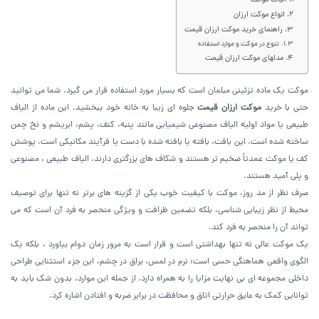
الیاف موکت
انواع موکت ارزان
راهنمای خرید موکت ارزان قیمت
تنوع در موکت و موارد استفاده
مدلهای موکت ارزان قیمت
موکت یک ماده تزئینی مبلمان است که بسیار مورد استفاده قرار می گیرد. شما می توانید
حتی با خرید
موکت ارزان قیمت
جلوه ای زیبا به خانه خود ببخشید. این ماده از الیاف
طبیعی یا مواد اولیه الیاف مصنوعی شیمیایی مانند پنبه، کنف، پشم، ابریشم و نخ چمن
ساخته شده است. این بافت، بافته یا بافته شده با دست یا فرآیند مکانیکی است. پوشش
کف یا موکت عمدتاً ضخیم تر هستند و شکاف های بزرگتری دارند. الیاف طبیعی ، مصنوعی
و پلی آمید هستند.
صرف نظر از مد روز، موکت با کیفیت خوب یکی از گزینه های برتر نه تنها برای توصیف
محیط از نظر زیبایی شناسی، بلکه تضمین ظرافت و ویژگی منحصر به فرد آن است که می
تواند آن را منحصر به فرد کند.
یک موکت عالی نه تنها بهداشتی است و قرار است به مرور زمان دوام بیاورد ، بلکه یک
الگوی واقعی هماهنگی حسی است: نرم در لمس، براق در چشم، این جزء استثنایی طراحی
داخلی مجموعه ای بی نهایت مزایا را به همراه دارد. از جمله این موارد، بدون شک باید به
توانایی کمک به عایق حرارتی اتاق و محافظت در برابر ضربه و افتادن اشاره کرد.