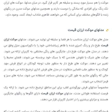
موکت را هم بسیار مورد پسند و سلیقه هر کاربر قرار گیرد. در میان مدلها، موکت های ارزان
تک رنگ برای افرادی که سادگی را دوست دارند و همچنین مدلهای موکت مدرن در رنگهای
زنده با الگوهای مختلف برای کسانی که می خواهند ظاهری شاداب ایجاد کنند، وجود دارد.
مدلهای موکت ارزان قیمت
مدل های موکت ارزان متناسب با هر فضا و سلیقه ای تولید می شوند. مدلهای
موکت ارزان
قیمت
طرح دار و رنگ آمیزی شده با ظاهر زیباشناختی خود را با دکوراسیون منزل وفق می
دهند. در مدل های موکت طرح دار، جایگزین های رنگی مختلفی به کاربران ارائه می شود.
موکت های شیک با نقوش هندسی که با سبک خود برجسته می شوند، فضای محیط را
تغییر می دهند. موکت های طرح دار به منظور جلب توجه کودکان در انواع فرش مهد
کودک و به منظور جلب فضایی متفاوت در مدل های فرش اداری ترجیح داده می شوند. در
حالی که رنگهای ملایم به طور کلی در پوشش مساجد استفاده می شود، سایه های سبز و
قرمز انتخاب می شوند.
مخصوصاً مدلهای فرش بورگوندی اغلب برای این مناطق ترجیح داده می شود. با ارائه یک
فرصت استفاده طولانی مدت، مدلهای
موکت ارزان
قیمت
دارای الگوها و رنگهای جایگزین
هستند و مزایای بیشتری را در اختیار کاربران قرار می دهند.
فروشگاه آنلاین آدین یکی از بهترین فروشگاه های اینترنتی موکت در سراسر کشور است که