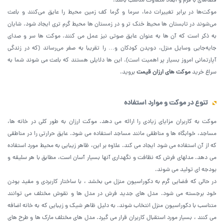
فضاهای با فرم و ابعاد متفاوت مناسب باشد.
موکت‌ها در برابر تغییرات دما، سرما و گرما کف زمین محیط را عایق می‌کنند و باعث
می‌شوند در تابستان ها محیط خنک تر و در زمستان ها محیط گرم ‌تری ایجاد شود. شایان
به ذکر است که آن ها به عنوان عایق صوتی نیز عمل می کنند. موکت ها سر و صدای
جایه‌جایی وسایل منزل، دویدن کودکان و… را تقریبا به صفر می‌رساند (که در زندگی
آپارتمانی امروز بسیار پر اهمیت است). این ها دلایلی هستند که باعث می شوند شما به
سراغ خرید
موکت های ارزان قیمت
بروید.
تنوع در موکت و موارد استفاده
موکت به کاربران مزایای زیادی را ارائه می دهد. موکت ارزان به طور کلی در خانه ها،
مساجد، خوابگاه ها و مناطقی مانند مساجد استفاده می شود. عایق حرارتی را در مناطقی
که از آن استفاده می شود ایجاد می کند. علاوه بر این، ظاهر زیبایی به محیط مورد استفاده
می دهد. مدلهای فرش که نظافت و نگهداری آنها بسیار آسان است، مطابق با هر سلیقه و
بودجه ای تولید می شوند.
در حالی که فضایی گرم به دکوراسیون منزل می بخشد ، با ساختار کاربردی و مفید بودن
خود برجسته می شود. مدل های جدید فرش در مدل ها و نقوش مختلف می توانند
متناسب با دکوراسیون منزل انتخاب شوند. به دلیل ظاهر شیک و زیبایی که به خانه اضافه
می کنند ، بسیار مورد استقبال کاربران قرار می گیرد. مدل های مختلف مارک ها و طرح های