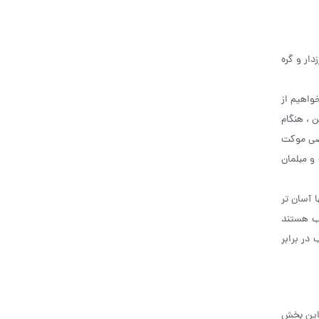
ار و گره‌
واهیم از
ن ، هنگام
صصی موکت
و مبلمان
 آسان تر
سب هستند
در برابر
 این بخش