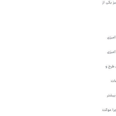
ز یکی از
آمیزی
آمیزی
 طرح و
عات
بیشتر
چرا موکت