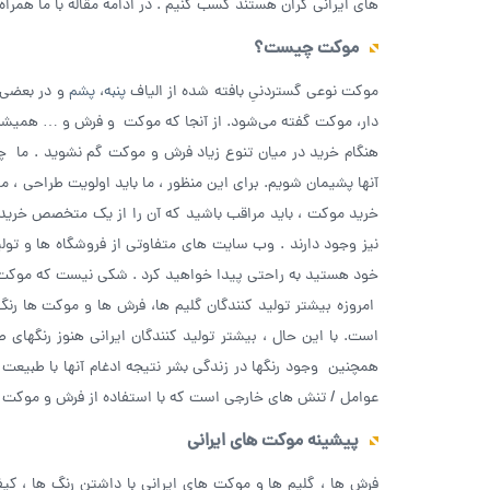
های ایرانی گران هستند کسب کنیم . در ادامه مقاله با ما همراه 
موکت چیست؟
موکت نوعی گستردنیِ بافته شده از الیاف
پنبه
،
پشم
و در بعضی 
دار، موکت گفته می‌شود. از آنجا که موکت و فرش و … همیشه نقش
هنگام خرید در میان تنوع زیاد فرش و موکت گم نشوید . ما چ
آنها پشیمان شویم. برای این منظور ، ما باید اولویت طراحی ، ما
خرید موکت ، باید مراقب باشید که آن را از یک متخصص خر
نیز وجود دارند . وب سایت های متفاوتی از فروشگاه ها و تول
خود هستید به راحتی پیدا خواهید کرد . شکی نیست که موکت مو
امروزه بیشتر تولید کنندگان گلیم ها، فرش ها و موکت ها رنگ
است. با این حال ، بیشتر تولید کنندگان ایرانی هنوز رنگهای
همچنین وجود رنگها در زندگی بشر نتیجه ادغام آنها با طبیعت 
عوامل / تنش های خارجی است که با استفاده از فرش و موکت اس
پیشینه موکت های ایرانی
فرش ها ، گلیم ها و موکت های ایرانی با داشتن رنگ ها ، کیف