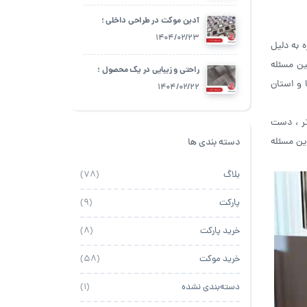
آدین موکت در طراحی داخلی ؛
چگونه از آن استفاده کنیم؟
1404/02/23
 به دلیل
ن مسئله
راحتی و زیبایی در یک محصول ؛
 و استان
آدین موکت
1404/02/22
تر ، دست
ین مسئله
دسته بندی ها
بلاگ
(78)
پارکت
(9)
خرید پارکت
(8)
خرید موکت
(58)
دسته‌بندی نشده
(1)