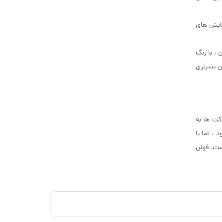
مایش های
، با رنگ
ن بسیاری
کت ها به
، اما با
است. فرش