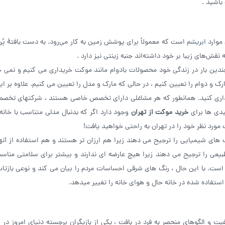
باشید .
موارد
ابریشم
است که معمولاً برای پوشش زمین به کار می‌رود. به دست بافتهٔ پُرزد
‌های زیبا بر خود داشته‌اند جنبه زینتی نیز دارد .
ندین بار در زندگی خود محصولات بادوام مانند موکت خریداری می کنیم و نمی خ
رک و دوام را تعیین کنیم ، در حالی که مارک و مدل را تعیین می کنیم. علاوه بر ای
یداری کنید. همانطور که هر مشاغلی دارای تخصص خاصی هستند ، شرکتهای تخ
یدی ها برای
خرید موکت از تهران
وجود دارد اگر که بدنبال مدلی متناسب با خانه 
رد نظر خود را در تهران به راحتی خواهید یافت!
 های شیمیایی را ترجیح می دهند زیرا هم ارزان تر هستند و هم استفاده از آنها
 طبیعی را ترجیح می دهند زیرا هیچ عارضه ای ندارند و بیشتر برای سلامتی منا
است. با این حال ، رنگ های شرقی احساسات مردم را بیان می کند و نوعی بازتاب 
تفاده شده در خانه حال و هوای خانه را تغییر میدهد.
یت و الگوهای منحصر به فرد در بافت ، یکی از بازیگران برجسته دنیای امروز در