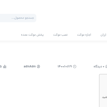
Products
search
رزان
اجاره موکت
نصب موکت
پخش موکت عمده
0 دیدگاه
1400/01/19
adinAdm
675
اشید