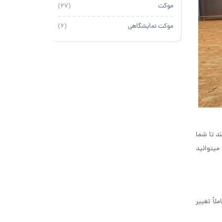
موکت
(27)
موکت نمایشگاهی
(6)
د تا شما
میتوانید
اً تغییر