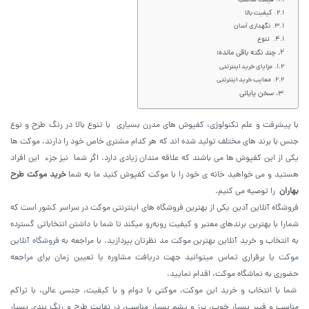
قیمت مناسب
کیفیت بالا
نگهداری آسان
تنوع
چند نکته باقی مانده:
مزایای خرید اینترنتی
معایب خرید اینترنتی
سخن پایانی
با پیشرفت و علم تکنولوژی، کفپوش های مدرن بسیاری با تنوع بالا در رنگ طرح و نوع
جنس با برند های مختلف تولید شده اند که هر کدام مشتری خاص خود را دارند. موکت ها
یکی از این کفپوش ها می باشند که علاقه مندان زیادی دارد. اگر شما نیز جزء این افراد
هستید و می خواهید خانه ی خود را با موکت کفپوش کنید ما به شما
خرید موکت طرح
بهاران
را توصیه می کنیم.
فروشگاه آنلاین آدین یکی از بهترین فروشگاه های اینترنتی موکت در سراسر کشور است که
شمارا با بهترین برندهای معتبر و کیفیت روبه‌رو میکند تا شما با داشتن انتخاباتی گسترده
به انتخاب و خرید آنلاین بهترین موکت مد نظرتان بپردازید. با مراجعه به
فروشگاه آنلاین
موکت
یا برقراری تماس میتوانید جهت دریافت مشاوره یا تعیین زمان برای مراجعه
حضوری به نماشگاه موکت، اقدام نمایید.
شما با انتخاب و خرید این موکت، موکتی با دوام و با کیفیت، جنسی عالی، با تراکم
مناسب و فیبر بسیار خوب، پرز و پشم بسیار مناسب، در نهایت طرح و رنگ بندی بسیار