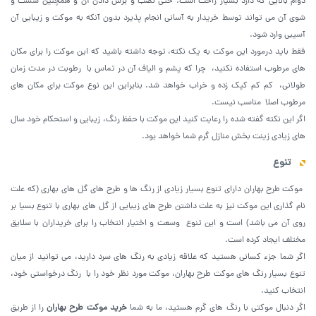
دوام بالایی که دارد بسیار راحت است. حتی نصب و برش دادن آن و همچنین شست و
شوی آن می تواند توسط خریدار به آسانی انجام پذیرد بدون آنکه به موکت و زیبایی آن
آسیبی وارد شود.
فقط باید درمورد این موکت به یک نکته، توجه داشته باشید که این موکت را برای مکان
های مرطوب استفاده نکنید، چرا که پشم و الیاف آن در تماس با رطوبت در مدت زمان
طولانی، کم کم کپک زده و خراب خواهد شد. بنابراین این نوع موکت برای مکان های
مرطوب اصلا مناسب نیست.
اگر این نکته گفته شده را رعایت کنید این موکت با حفظ رنگ، زیبایی و استحکام خود سال
های زیادی زینت بخش منازل گرم شما خواهد بود.
تنوع
موکت طرح بهاران دارای تنوع بسیار زیادی از رنگ ها و طرح های گل های بهاری (که علت
نام گذاری این موکت نیز به علت داشتن طرح های زیبایی از گل های بهاری با تنوع بسیا بر
روی آن می باشد) است و این تنوع وسعت و اختیار انتخاب را برای خریداران با سلایق
مختلف ایجاد کرده است.
اگر شما جزء کسانی هستید که علاقه زیادی به رنگ های سرد دارید، می توانید از میان
تنوع بسیار رنگ های موکت طرح بهاران، موکت مورد نظر خود را با رنگ درخواستی خود،
انتخاب کنید.
اگر دنبال موکتی با رنگ های گرم هستید، ما به شما
خرید موکت طرح بهاران
را از طریق