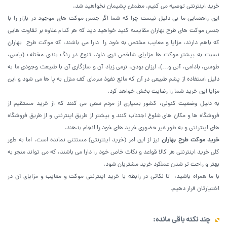
خرید اینترنتی توصیه می کنیم. مطمئن پشیمان نخواهید شد.
این راهنمایی ما بی دلیل نیست چرا که شما اگر جنس موکت های موجود در بازار را با
جنس موکت های طرح بهاران مقایسه کنید خواهید دید که هر کدام علاوه بر تفاوت هایی
که باهم دارند، مزایا و معایب مختص به خود را دارا می باشند، که موکت طرح بهاران
نسبت به بیشتر موکت ها مزایای شاخص تری دارد. تنوع در رنگ بندی مختلف (یاسی،
طوسی، بادامی، آبی و…)، ارزان بودن، نرمی زیاد آن و سازگاری آن با طبیعت وجودی ما به
دلیل استفاده از پشم طبیعی در آن که مانع نفوذ سرمای کف منزل به پا ها می شود و این
مزایا این خرید شما را رضایت بخش خواهد کرد.
به دلیل وضعیت کنونی، کشور بسیاری از مردم سعی می کنند که از خرید مستقیم از
فروشگاه ها و مکان های شلوغ اجتناب کنند و بیشتر از طریق اینترنتی و از طریق فروشگاه
های اینترنتی و به طور غیر حضوری خرید های خود را انجام بدهند.
خرید موکت طرح بهاران
نیز از این امر (خرید اینترنتی) مستثنی نمانده است. اما به طور
کلی خرید اینترنتی هر کالا قواعد و نکات خاص خود را دارا می باشند، که می تواند منجر به
بهتر و راحت تر شدن عملکرد خرید مشتریان شود.
با ما همراه باشید، تا نکاتی در رابطه با خرید اینترنتی موکت و معایب و مزایای آن در
اختیارتان قرار دهیم.
چند نکته باقی مانده
: