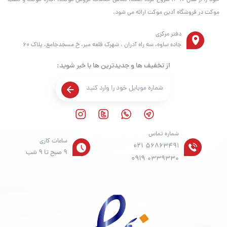
خود را از سال ۱۳۹۰ شروع کرده است. تمامی خدمات فروش موکت، اجاره موکت و نصب
موکت در فروشگاه آدین موکت ارائه می شود.
دفتر مرکزی
جاده ساوه، سه راه آدران ، شهرک قلعه میر، خ مسجدجامع، پلاک 60
از تخفیف ها و جدیدترین ها با خبر شوید:
شماره تماس
ساعات کاری
021
56863491
9 صبح تا 9 شب
0919
0339330