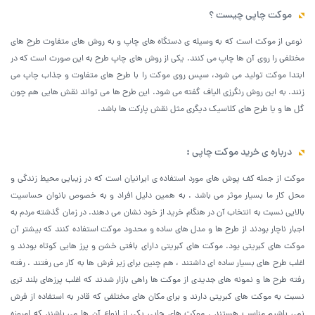
موکت چاپی چیست ؟
نوعی از موکت است که به وسیله ی دستگاه های چاپ و به روش های متفاوت طرح های
مختلفی را روی آن ها چاپ می کنند. یکی از روش های چاپ طرح به این صورت است که در
ابتدا موکت تولید می شود، سپس روی موکت را با طرح های متفاوت و جذاب چاپ می
زنند. به این روش رنگرزی الیاف گفته می شود. این طرح ها می تواند نقش هایی هم چون
گل ها و یا طرح های کلاسیک دیگری مثل نقش پارکت ها باشد.
درباره ی خرید موکت چاپی
:
موکت از جمله کف پوش های مورد استفاده ی ایرانیان است که در زیبایی محیط زندگی و
محل کار ما بسیار موثر می باشد . به همین دلیل افراد و به خصوص بانوان حساسیت
بالایی نسبت به انتخاب آن در هنگام خرید از خود نشان می دهند. در زمان گذشته مردم به
اجبار ناچار بودند از طرح ها و مدل های ساده و محدود موکت استفاده کنند که بیشتر آن
موکت های کبریتی بود. موکت های کبریتی دارای بافتی خشن و پرز هایی کوتاه بودند و
اغلب طرح های بسیار ساده ای داشتند ، هم چنین برای زیر فرش ها به کار می رفتند . رفته
رفته طرح ها و نمونه های جدیدی از موکت ها راهی بازار شدند که اغلب پرزهای بلند تری
نسبت به موکت های کبریتی دارند و برای مکان های مختلفی که قادر به استفاده از فرش
نمی باشیم مناسب هستند . موکت های چاپی یکی از انواع آن ها می باشند که امروزه