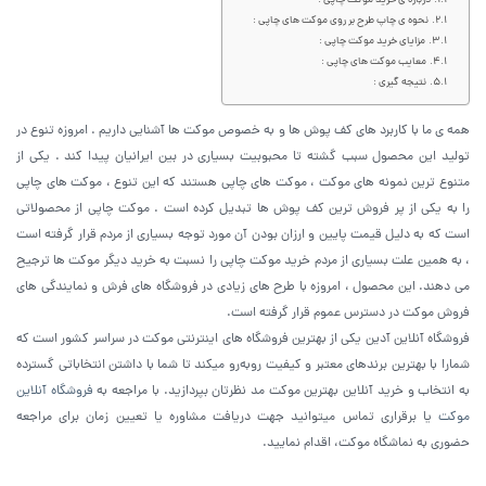
درباره ی خرید موکت چاپی :
نحوه ی چاپ طرح بر روی موکت های چاپی :
مزایای خرید موکت چاپی :
معایب موکت های چاپی :
نتیجه گیری :
همه ی ما با کاربرد های کف پوش ها و به خصوص موکت ها آشنایی داریم . امروزه تنوع در
تولید این محصول سبب گشته تا محبوبیت بسیاری در بین ایرانیان پیدا کند . یکی از
متنوع ترین نمونه های موکت ، موکت های چاپی هستند که این تنوع ، موکت های چاپی
را به یکی از پر فروش ترین کف پوش ها تبدیل کرده است . موکت چاپی از محصولاتی
است که به دلیل قیمت پایین و ارزان بودن آن مورد توجه بسیاری از مردم قرار گرفته است
، به همین علت بسیاری از مردم خرید موکت چاپی را نسبت به خرید دیگر موکت ها ترجیح
می دهند. این محصول ، امروزه با طرح های زیادی در فروشگاه های فرش و نمایندگی های
فروش موکت در دسترس عموم قرار گرفته است.
فروشگاه آنلاین آدین یکی از بهترین فروشگاه های اینترنتی موکت در سراسر کشور است که
شمارا با بهترین برندهای معتبر و کیفیت روبه‌رو میکند تا شما با داشتن انتخاباتی گسترده
به انتخاب و خرید آنلاین بهترین موکت مد نظرتان بپردازید. با مراجعه به
فروشگاه آنلاین
موکت
یا برقراری تماس میتوانید جهت دریافت مشاوره یا تعیین زمان برای مراجعه
حضوری به نماشگاه موکت، اقدام نمایید.