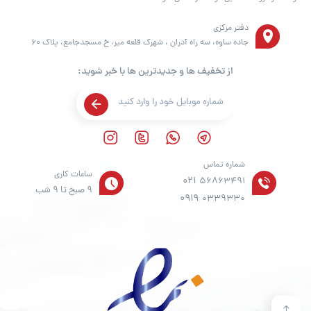
دفتر مرکزی
جاده ساوه، سه راه آدران ، شهرک قلعه میر، خ مسجدجامع، پلاک 60
از تخفیف ها و جدیدترین ها با خبر شوید:
شماره تماس
ساعات کاری
021
56863491
9 صبح تا 9 شب
0919
0339330