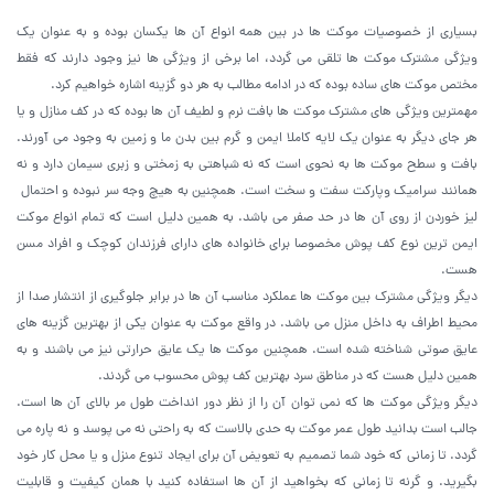
بسیاری از خصوصیات موکت ها در بین همه انواع آن ها یکسان بوده و به عنوان یک
ویژگی مشترک موکت ها تلقی می گردد، اما برخی از ویژگی ها نیز وجود دارند که فقط
مختص موکت های ساده بوده که در ادامه مطالب به هر دو گزینه اشاره خواهیم کرد.
مهمترین ویژگی های مشترک موکت ها بافت نرم و لطیف آن ها بوده که در کف منازل و یا
هر جای دیگر به عنوان یک لایه کاملا ایمن و گرم بین بدن ما و زمین به وجود می آورند.
بافت و سطح موکت ها به نحوی است که نه شباهتی به زمختی و زبری سیمان دارد و نه
همانند سرامیک وپارکت سفت و سخت است. همچنین به هیچ وجه سر نبوده و احتمال
لیز خوردن از روی آن ها در حد صفر می باشد. به همین دلیل است که تمام انواع موکت
ایمن ترین نوع کف پوش مخصوصا برای خانواده های دارای فرزندان کوچک و افراد مسن
هست.
دیگر ویژگی مشترک بین موکت ها عملکرد مناسب آن ها در برابر جلوگیری از انتشار صدا از
محیط اطراف به داخل منزل می باشد. در واقع موکت به عنوان یکی از بهترین گزینه های
عایق صوتی شناخته شده است. همچنین موکت ها یک عایق حرارتی نیز می باشند و به
همین دلیل هست که در مناطق سرد بهترین کف پوش محسوب می گردند.
دیگر ویژگی موکت ها که نمی توان آن را از نظر دور انداخت طول مر بالای آن ها است.
جالب است بدانید طول عمر موکت به حدی بالاست که به راحتی نه می پوسد و نه پاره می
گردد. تا زمانی که خود شما تصمیم به تعویض آن برای ایجاد تنوع منزل و یا محل کار خود
بگیرید. و گرنه تا زمانی که بخواهید از آن ها استفاده کنید با همان کیفیت و قابلیت