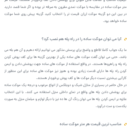
کیفیت مناسب و لطافت قابل قبولی برای پوشش دادن کف برخوردار هستند. قیمت هر
متر موکت ساده در مقایسه با موکت نمدی مقرون به صرفه تر بوده و اگر شما قصد دارید
در بین این دو گزینه موکت ارزان قیمت تر را انتخاب کنید گزینه پیش روی شما موکت
ساده خواهد بود.
آیا می توان موکت ساده را در راه پله هم نصب کرد؟
ما یک جواب کاملا قاطع و واضح برای پرسش مذکور می توانیم ارائه دهیم و آن هم بله می
باشد. حتی می توان گفت موکت های ساده یکی از بهترین گزینه ها برای کف پوش کردن
راه پله و راهروها هستند. در واقع استفاده از موکت های ساده جهت پوشش دادن و ایمن
کردن راه پله ها دارای قدمت زیادی بوده و هنوز نیز موکت های ساده برای این منظور از
کارآیی بیشتری نسبت دیگر موکت ها و کف پوش برخوردار هستند.
در حال حاضر در بسیاری از منازل شیک و دوبلکس از انواع مرغوب و درجه یک موکت ساده
برای پوشش دادن پله های واقع در نمای داخلی منزل استفاده می کنند. با این انتخاب
علاوه بر ایمن کردن پله ها می توان رنگ آن ها ده نیز با دیگر لوازم و مبلمان منزل به صورت
یکدست و ست درآورد.
مناسب ترین قیمت هر متر موکت ساده