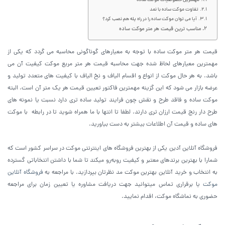
مهمترین خصوصیات موکت ساده
تفاوت موکت ساده با نمد
آیا می توان موکت ساده را در راه پله هم نصب کرد؟
مناسب ترین قیمت هر متر موکت ساده
قیمت هر متر موکت ساده با توجه به معیارهای گوناگونی محاسبه می گردد که یکی از
مهمترین معیارهای لحاظ شده جهت محاسبه قیمت هر متر مربع موکت کیفیت آن می
باشد. به هر حال موکت از انواع و اقسام الیاف و نخ الیاف با کیفیت های متعدد تولید و
عرضه بازار می شود که این گزینه مهمترین فاکتور تعیین قیمت هر یک متر آن است. البته
موکت ساده و فاقد طرح و نقش چون فرایند تولید ساده تری دارد نسبت یا نمونه های
طرح دار رنج قیمت ارزان تری دارند. لطفا تا انتها با ما همراه شوید تا در رابطه با موکت
های ساده و قیمت آن اطلاعات بیشتر به دست بیاورید.
فروشگاه آنلاین آدین یکی از بهترین فروشگاه های اینترنتی موکت در سراسر کشور است که
شمارا با بهترین برندهای معتبر و کیفیت روبه‌رو میکند تا شما با داشتن انتخاباتی گسترده
به انتخاب و خرید آنلاین بهترین موکت مد نظرتان بپردازید. با مراجعه به
فروشگاه آنلاین
موکت
یا برقراری تماس میتوانید جهت دریافت مشاوره یا تعیین زمان برای مراجعه
حضوری به نماشگاه موکت، اقدام نمایید.