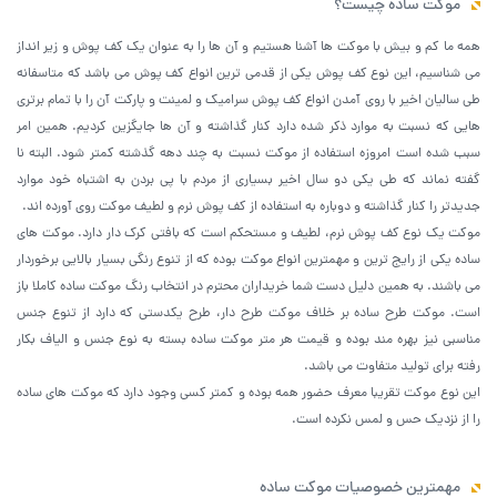
موکت ساده چیست؟
همه ما کم و بیش با موکت ها آشنا هستیم و آن ها را به عنوان یک کف پوش و زیر انداز
می شناسیم، این نوع کف پوش یکی از قدمی ترین انواع کف پوش می باشد که متاسفانه
طی سالیان اخیر با روی آمدن انواع کف پوش سرامیک و لمینت و پارکت آن را با تمام برتری
هایی که نسبت به موارد ذکر شده دارد کنار گذاشته و آن ها جایگزین کردیم. همین امر
سبب شده است امروزه استفاده از موکت نسبت به چند دهه گذشته کمتر شود. البته نا
گفته نماند که طی یکی دو سال اخیر بسیاری از مردم با پی بردن به اشتباه خود موارد
جدیدتر را کنار گذاشته و دوباره به استفاده از کف پوش نرم و لطیف موکت روی آورده اند.
موکت یک نوع کف پوش نرم، لطیف و مستحکم است که بافتی کرک دار دارد. موکت های
ساده یکی از رایج ترین و مهمترین انواع موکت بوده که از تنوع رنگی بسیار بالایی برخوردار
می باشند. به همین دلیل دست شما خریداران محترم در انتخاب رنگ موکت ساده کاملا باز
است. موکت طرح ساده بر خلاف موکت طرح دار، طرح یکدستی که دارد از تنوع جنس
مناسبی نیز بهره مند بوده و قیمت هر متر موکت ساده بسته به نوع جنس و الیاف بکار
رفته برای تولید متفاوت می باشد.
این نوع موکت تقریبا معرف حضور همه بوده و کمتر کسی وجود دارد که موکت های ساده
را از نزدیک حس و لمس نکرده است.
مهمترین خصوصیات موکت ساده