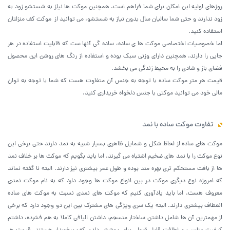
روزهای اولیه این امکان برای شما فراهم است. همچنین موکت ها نیاز به شستشو زود به
زود ندارند و حتی شما سالیان سال بدون نیاز به شستشو، می توانید از موکت کف منزلتان
استفاده کنید.
اما خصوصیات اختصاصی موکت ها ی ساده، ساده گی آنها ست که قابلیت استفاده در هر
جایی را دارند. همچنین دارای وزنی سبک بوده و استفاده از رنگ های روشن این محصول
فضای باز و شادی را به محیط زندگی می بخشد.
قیمت هر متر موکت ساده با توجه به جنس آن متفاوت هست که شما با توجه به توان
مالی خود می توانید موکتی با جنس دلخواه خریداری کنید.
تفاوت موکت ساده با نمد
موکت های ساده از لحاظ شکل و شمایل ظاهری بسیار شبیه به نمد دارند حتی برخی این
نوع موکت را با نمد های ضخیم اشتباه می گیرند. اما باید بگویم که موکت ها بر خلاف نمد
ها از بافت مستحکم تری بهره مند بوده و طول عمر بیشتری نیز دارند. البته نا گفته نماند
که امروزه نوع دیگری موکت در بین انواع موکت ها وجود دارد که به نام موکت نمدی
معروف هست. اما باید یادآوری کنیم که موکت های نمدی نسبت به موکت های ساده
انعطاف بیشتری دارند. البته یک سری ویژگی های مشترک بین این دو وجود دارد که برخی
از مهمترین آن ها شامل داشتن ساختار منسجم، داشتن الیافی کاملا به هم فشرده، داشتم