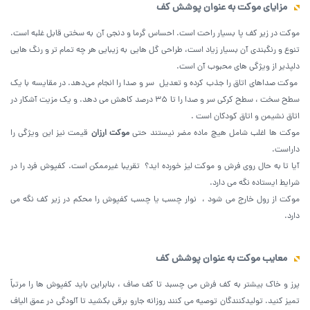
مزایای موکت به عنوان پوشش کف
موکت در زیر کف پا بسیار راحت است. احساس گرما و دنجی آن به سختی قابل غلبه است.
تنوع و رنگبندی آن بسیار زیاد است، طراحی گل هایی به زیبایی هر چه تمام تر و رنگ هایی
دلپذیر از ویژگی های محبوب آن است.
موکت صداهای اتاق را جذب کرده و تعدیل سر و صدا را انجام می‌دهد. در مقایسه با یک
سطح سخت ، سطح کرکی سر و صدا را تا 35 درصد کاهش می دهد. و یک مزیت آشکار در
اتاق نشیمن و اتاق کودکان است .
موکت ها اغلب شامل هیچ ماده مضر نیستند حتی
موکت ارزان
قیمت نیز این ویژگی را
داراست.
آیا تا به حال روی فرش و موکت لیز خورده اید؟ تقریبا غیرممکن است. کفپوش فرد را در
شرایط ایستاده نگه می دارد.
موکت از رول خارج می شود ، نوار چسب یا چسب کفپوش را محکم در زیر کف نگه می
دارد.
معایب موکت به عنوان پوشش کف
پرز و خاک بیشتر به کف فرش می چسبد تا کف صاف ، بنابراین باید کفپوش ها را مرتباً
تمیز کنید. تولیدکنندگان توصیه می کنند روزانه جارو برقی بکشید تا آلودگی در عمق الیاف