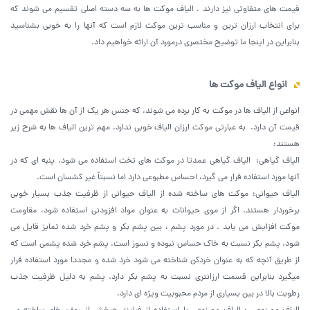
قیمت های متفاوتی نیز دارند . الیاف موکت ها به سه دسته اصلی تقسیم می شوند که
برای انتخاب ارزان ترین و مناسب ترین موکت لازم است که آنها را به خوبی بشناسید
بنابراین در اینجا ما توضیح مختصری درمورد آن ارائه خواهیم داد.
انواع الیاف موکت ها
انواعی از الیاف ها در موکت به کار برده می شوند. که جنس هر یک از آن ها نقش مهمی در
قیمت آن دارد. به عبارتی موکت ارزان الیاف خوبی ندارد. مهم ترین الیاف ها به شرح زیر
هستند:
الیاف گیاهی: الیاف گیاهی عمدتا در موکت های تخت استفاده می شود. پنبه ای که در
آنها مورد استفاده قرار می گیرد، احساس مطبوعی دارد اما نسبتاً غیر کشسان است.
الیاف حیوانی: موکت های ساخته شده از الیاف حیوانی از ظرفیت جذب بسیار خوبی
برخوردار هستند. اگر از موی حیوانات به عنوان مواد افزودنی استفاده شود، مقاومت
موکت افزایش می یابد . در مورد پشم ، بین پشم بکر و پشم خرد شده تمایز قایل می
شود. پشم بکر نسبت به خاک حساس نبوده و نسوز است. پشم خرد شده پشمی است که
از طریق آنچه که به عنوان خردکن شناخته می شود خرد شده و مجددا مورد استفاده قرار
میگیرد بنابراین قسمت ارزانتری نسبت به پشم بکر دارد. پشم به دلیل ظرفیت جذب
رطوبت بالا در بین بسیاری از مردم محبوبیت ویژه ای دارد.