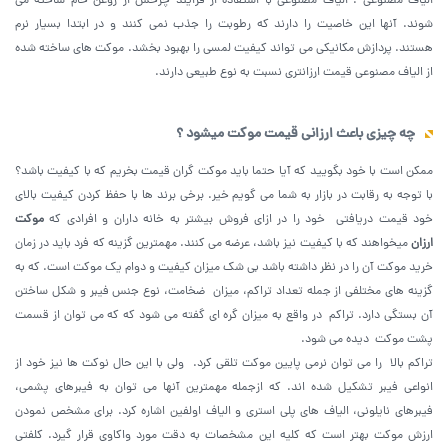
الیاف مصنوعی : الیاف مصنوعی با استفاده از فرایند چرخش از روغن خام ساخته می
شوند. آنها این خاصیت را دارند که رطوبت را جذب نمی کنند و در ابتدا بسیار نرم
هستند. پردازش مکانیکی می تواند کیفیت لمسی را بهبود بخشد. موکت های ساخته شده
از الیاف مصنوعی قیمت ارزانتری نسبت به نوع طبیعی دارند‌‌.
چه چیزی باعث ارزانی قیمت موکت میشود ؟
ممکن است با خود بگویید که آیا حتما باید موکت گران قیمت بخریم که با کیفیت باشد؟
با توجه به رقابت در بازار به شما می گویم خیر. برخی برند ها با حفظ کردن کیفیت بالای
خود قیمت دریافتی خود را در ازای فروش بیشتر به خانه داران و افرادی که
موکت
ارزان
میخواهند که با کیفیت نیز باشد، عرضه می کنند. مهمترین گزینه که فرد باید در زمان
خرید موکت آن را در نظر داشته باشد بی شک میزان کیفیت و دوام یک موکت است. که به
گزینه های مختلفی از جمله تعداد تراکم، میزان ضخامت، نوع جنس فیبر و شکل ساختن
آن بستگی دارد. تراکم در واقع به میزان گره ای گفته می شود که که می توان از قسمت
پشت موکت دیده می شود.
تراکم بالا را می توان نرمی پایین موکت تلقی کرد. ولی با این حال نوکت ها نیز خود از
انواعی فیبر تشکیل شده اند. که ازجمله مهمترین آنها می توان به فیبرهای پشمی،
فیبرهای نایلونی، الیاف های پلی استری و الیاف اولفین اشاره کرد. برای مشخص نمودن
ارزش موکت بهتر است که کلیه این مشخصات به دقت مورد واکاوی قرار گیرد. کلفتی