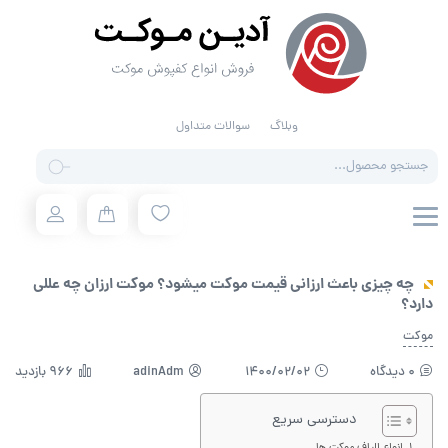
وبلاگ
سوالات متداول
Products
search
چه چیزی باعث ارزانی قیمت موکت میشود؟ موکت ارزان چه عللی
دارد؟
موکت
0 دیدگاه
1400/02/02
adinAdm
966 بازدید
دسترسی سریع