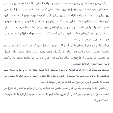
لطیف بودن ، بهداشتی بودن ، ضخامت خوب و تراکم الیافی بالا ، جا به جایی راحت و
استحکام خوب است . این نوع از بهترین موکت های نمدی است که جنس آن از الیاف پلی
پرو پیلن می باشد. در واقع الیاف پلی پرو پیلن از با کیفیت ترین انواع الیاف است. این
نوع موکت جزو اولین موکت های بودند که در بازار وارد شدند و تا کنون نیز هنوز مشتریان
خاص خود را دارا می باشند. ولی چون پرز کوتاهی دارند برای خواب مناسب نیستند. یکی
از اصلی‌ترین ویژگی‌های موکت کبریتی این است که از دسته
موکت‌ ارزان
هستند و به
صورت متری به فروش می‌رسند.
موکت طرح دار : موکت‌های طرح دار در اکثر موارد احتمال دارد که پرز خسلی کوتاهی را نیز
داشته باشند. البته موکت‌های ساده و تکرنگ مورد بهتری برای بزرگ نشان داده منازل
می‌باشند، اما بعضی از طرح‌های زیبای موکت‌های طرح دار نیز می‌توانند منجر به بزرگ‌تر
دیده شدن متراژ خانه‌ها شوند.
موکت نمایشگاهی : به خاطر اینکه این نوع موکت : به علت اینکه دارای پرزهای بسیار بلند
شرایطی را ایجاد می کند که سبب ناراحتی و عدم راه رفتن راحت بر روی آنها با کفش می
شود. به همین دلیل این نوع موکت‌ها پرزهای کوتاه دارند.
از آنجایی که با وجود جایگزین های بسیار هنوز هم تعداد زیادی از مردم موکت را ترجیح می
دهند ما مزایا و معایب موکت را گردآوری کرده ایم تا اطلاعات مورد نیازتان را به سهولت
بدست اورید.