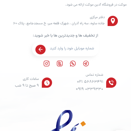
موکت در فروشگاه آدین موکت ارائه می شود.
دفتر مرکزی
جاده ساوه، سه راه آدران ، شهرک قلعه میر، خ مسجدجامع، پلاک 60
از تخفیف ها و جدیدترین ها با خبر شوید:
شماره تماس
ساعات کاری
021
56863491
9 صبح تا 9 شب
0919
0339330