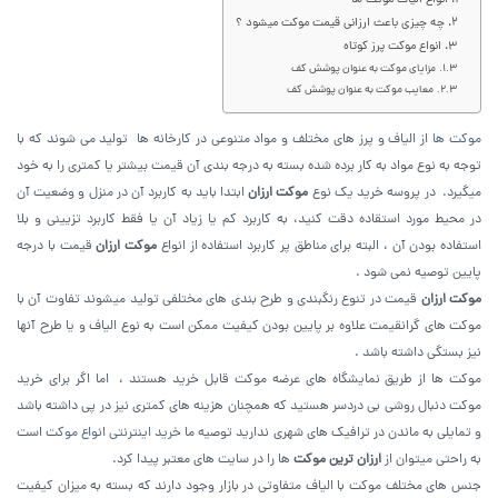
انواع الیاف موکت ها
چه چیزی باعث ارزانی قیمت موکت میشود ؟
انواع موکت پرز کوتاه
مزایای موکت به عنوان پوشش کف
معایب موکت به عنوان پوشش کف
موکت ها
از الیاف و پرز های مختلف و مواد متنوعی در کارخانه ها تولید می شوند که با
توجه به نوع مواد به کار برده شده بسته به درجه بندی آن قیمت بیشتر یا کمتری را به خود
میگیرد. در پروسه خرید یک نوع
موکت ارزان
ابتدا باید به کاربرد آن در منزل و وضعیت آن
در محیط مورد استقاده دقت کنید، به کاربرد کم یا زیاد آن یا فقط کاربرد تزیینی و بلا
استفاده بودن آن ، البته برای مناطق پر کاربرد استفاده از انواع
موکت ارزان
قیمت با درجه
پایین توصیه نمی شود .
موکت ارزان
قیمت در تنوع رنگبندی و طرح بندی های مختلفی تولید میشوند تفاوت آن با
موکت های گرانقیمت علاوه بر پایین بودن کیفیت ممکن است به نوع الیاف و یا طرح آنها
نیز بستگی داشته باشد .
موکت ها از طریق نمایشگاه های عرضه موکت قابل خرید هستند ، اما اگر برای خرید
موکت دنبال روشی بی دردسر هستید که همچنان هزینه های کمتری نیز در پی داشته باشد
و تمایلی به ماندن در ترافیک های شهری ندارید توصیه ما
خرید اینترنتی انواع موکت
است
به راحتی میتوان از
ارزان ترین موکت
ها را در سایت های معتبر پیدا کرد.
جنس های مختلف موکت با الیاف متفاوتی در بازار وجود دارند که بسته به میزان کیفیت