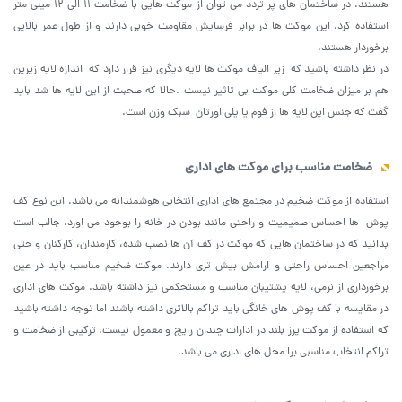
هستند. در ساختمان های پر تردد می توان از موکت هایی با ضخامت ۱۱ الی ۱۲ میلی متر
استفاده کرد. این موکت ها در برابر فرسایش مقاومت خوبی دارند و از طول عمر بالایی
برخوردار هستند.
در نظر داشته باشید که زیر الیاف موکت ها لایه دیگری نیز قرار دارد که اندازه لایه زیرین
هم بر میزان ضخامت کلی موکت بی تاثیر نیست .حالا که صحبت از این لایه ها شد باید
گفت که جنس این لایه ها از فوم یا پلی اورتان سبک وزن است.
ضخامت مناسب برای موکت های اداری
استفاده از موکت ضخیم در مجتمع های اداری انتخابی هوشمندانه می باشد‌. این نوع کف
پوش ها احساس صمیمیت و راحتی مانند بودن در خانه را بوجود می اورد. جالب است
بدانید که در ساختمان هایی که موکت در کف آن ها نصب شده، کارمندان، کارکنان و حتی
مراجعین احساس راحتی و ارامش بیش تری دارند. موکت ضخیم مناسب باید در عین
برخورداری از نرمی، لایه پشتیبان مناسب و مستحکمی نیز داشته باشد. موکت های اداری
در مقایسه با کف پوش های خانگی باید تراکم بالاتری داشته باشند اما توجه داشته باشید
که استفاده از موکت پرز بلند در ادارات چندان رایج و معمول نیست. ترکیبی از ضخامت و
تراکم انتخاب مناسبی برا محل های اداری می باشد.