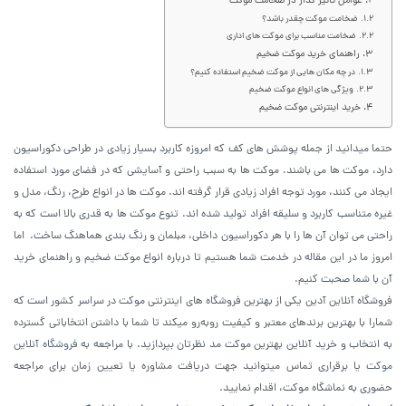
عوامل تاثیر گذار در ضخامت موکت
ضخامت موکت چقدر باشد؟
ضخامت مناسب برای موکت های اداری
راهنمای خرید موکت ضخیم
در‌ چه مکان هایی از‌ موکت ضخیم استفاده کنیم؟
ویژگی های انواع موکت ضخیم
خرید اینترنتی موکت ضخیم
حتما میدانید از جمله پوشش های کف که امروزه کاربرد بسیار زیادی در طراحی‌ دکوراسیون
دارد، موکت ها می باشند. موکت ها به سبب راحتی و آسایشی که در فضای مورد استفاده
ایجاد می کنند، مورد توجه افراد زیادی قرار گرفته اند‌‌. موکت ها در انواع طرح، رنگ، مدل و
غیره متناسب کاربرد و سلیقه افراد تولید شده اند. تنوع موکت ها به قدری بالا است که به
راحتی می توان آن ها را با هر دکوراسیون داخلی، مبلمان و رنگ بندی هماهنگ ساخت. اما
امروز ما در این مقاله در خدمت شما هستیم تا درباره انواع موکت ضخیم و راهنمای خرید
آن با شما صحبت کنیم.
فروشگاه آنلاین آدین یکی از بهترین فروشگاه های اینترنتی موکت در سراسر کشور است که
شمارا با بهترین برندهای معتبر و کیفیت روبه‌رو میکند تا شما با داشتن انتخاباتی گسترده
به انتخاب و خرید آنلاین بهترین موکت مد نظرتان بپردازید. با مراجعه به
فروشگاه آنلاین
موکت
یا برقراری تماس میتوانید جهت دریافت مشاوره یا تعیین زمان برای مراجعه
حضوری به نماشگاه موکت، اقدام نمایید.