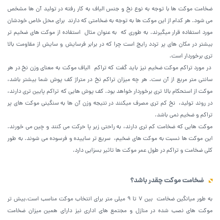
ضخامت موکت ها با توجه به نوع نخ و جنس الیاف به کار رفته در تولید آن ها مشخص
می شود. هر کدام از این موکت ها به توجه به ضخامتی که دارند برای محل خاص خودشان
مورد استفاده قرار میگیرند. به طوری که به عنوان مثال استفاده از موکت های ضخیم تر
بیشتر در مکان های پر تردد رایج است چرا که در برابر فرسایش و سایش از مقاومت بالا
تری برخوردار است.
در مورد تراکم موکت ضخیم نیز باید گفت که تراکم الیاف موکت به معنای وزن نخ در هر
سانتی متر مربع از آن ست‌. هر چه میزان تراکم نخ در متراژ کف پوش شما بیشتر باشد،
موکت از استحکام بالا تری برخوردار خواهد بود. کف پوش هایی که تراکم پایین تری دارند،
در روند تولید، نخ کم تری مصرف میکنند در نتیجه وزن آن ها به سنگینی موکت های پر
تراکم و ضخیم نمی باشد‌.
موکت هایی که ضخامت کم تری دارند، به راحتی زیر پا حرکت می کنند و چین می خورند.
این موکت ها نسبت به موکت های ضخیم، سریع تر ساییده و فرسوده می شوند. به طور
کلی ضخامت و تراکم در طول عمر موکت ها تاثیر بسزایی دارد.
ضخامت موکت چقدر باشد؟
به طور میانگین ضخامت بین ۷ تا ۹ میلی متر برای انتخاب موکت مناسب است.بیش تر
موکت های نصب شده در منازل و مجتمع های اداری نیز دارای همین میزان ضخامت