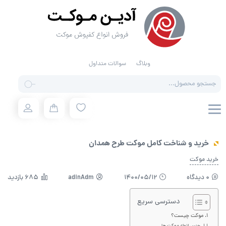
وبلاگ
سوالات متداول
Products
search
خرید و شناخت کامل موکت طرح همدان
خرید موکت
0 دیدگاه
1400/05/12
adinAdm
685 بازدید
دسترسی سریع
موکت چیست؟