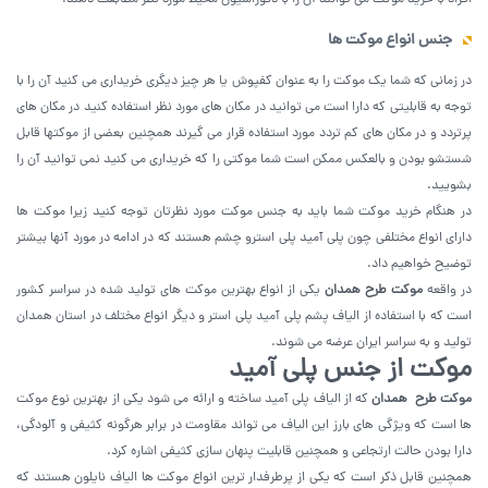
افراد با خرید موکت می‌ توانند آن را با دکوراسیون محیط مورد نظر مطابقت دهند.
جنس انواع موکت ها
در زمانی که شما یک موکت را به عنوان کفپوش یا هر چیز دیگری خریداری می ‌کنید آن را با
توجه به قابلیتی که دارا است می توانید در مکان های مورد نظر استفاده کنید در مکان های
پرتردد و در مکان های کم تردد مورد استفاده قرار می گیرند همچنین بعضی از موکتها قابل
شستشو بودن و بالعکس ممکن است شما موکتی را که خریداری می کنید نمی توانید آن را
بشویید.
در هنگام خرید موکت شما باید به جنس موکت مورد نظرتان توجه کنید زیرا موکت ها
دارای انواع مختلفی چون پلی آمید پلی استرو چشم هستند که در ادامه در مورد آنها بیشتر
توضیح خواهیم داد.
در واقعه
موکت طرح همدان
یکی از انواع بهترین موکت های تولید شده در سراسر کشور
است که با استفاده از الیاف پشم پلی آمید پلی استر و دیگر انواع مختلف در استان همدان
تولید و به سراسر ایران عرضه می شوند.
موکت از جنس پلی آمید
موکت طرح همدان
که از الیاف پلی آمید ساخته و ارائه می‌ شود یکی از بهترین نوع موکت
ها است که ویژگی های بارز این الیاف می‌ تواند مقاومت در برابر هرگونه کثیفی و آلودگی،
دارا بودن حالت ارتجاعی و همچنین قابلیت پنهان سازی کثیفی اشاره کرد.
همچنین قابل ذکر است که یکی از پرطرفدار ترین انواع موکت ها الیاف نایلون هستند که