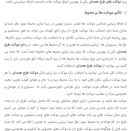
زیرا
موکت های طرح همدان
یکی از بهترین انواع موکت ها در قسمت الیاف پشم می باشد.
تاثیر موکت ها بر محیط
از لحاظ زیبایی شناسی موکت ها نقش بسیار مهمی در زیبا سازی محیط مورد نظر شما و
منازل شما دارد انتخاب یک موکت طرح دار برای اتاق کودک می تواند به طور مستقیم بر
روی روحیه فرزندان شما تاثیر بسزایی بگذارد و یا انتخاب یک موکت مناسب برای تالارها،
باغ ها، رستوران ها زیبایی منحصر به فردی را به آن محیط ها می دهد. در واقع
موکت طرح
همدان
یکی از بهترین موکت ها برای زیبا سازی محیط های دلخواه شما است که شما می
توانید با خریداری این نوع موکت ها محیط ها را زیبا کنیم اینکه اتاق فرزندان تان را زیبا
کنید می توانید از
موکت طرح همدان
استفاده کنید.
در حالت کلی شما می توانید با انتخاب یک موکت زیبا برای مثال
موکت‌ طرح همدان
یا هر
نوع موکت دیگری مکان های خود را به یک محیط زیبا و با حال و هوای خوب تغییر دهید
البته شما در هنگام خرید موکت برای طراحی دکوراسیون باید به بسیاری از از عوامل و
همچنین مزایا و معایب موکت ها توجه کنید.
موکت ها علاوه بر جنسشان دارای انواع مختلفی بودند که شامل موکت طرح دار یا ساده
است که دارای چندین مدل می باشد که ما در اینجا چند نمونه از آنها را معرفی می کنیم
برای مثال موکت های پرز بلند موکت های کبریتی موکت های چمن مصنوعی و موکت های
طرح دار که هرکدام به محیط مورد نظر شما زیبایی منحصر به فردی را القا می‌ کند که شما
باید قبل از هرگونه خرید موکت طرح دار یا موکت های معمولی به کیفیت و همچنین مورد