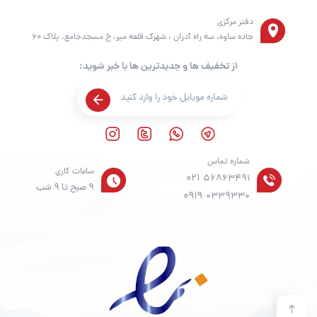
دفتر مرکزی
جاده ساوه، سه راه آدران ، شهرک قلعه میر، خ مسجدجامع، پلاک 60
از تخفیف ها و جدیدترین ها با خبر شوید:
شماره تماس
ساعات کاری
021
56863491
9 صبح تا 9 شب
0919
0339330