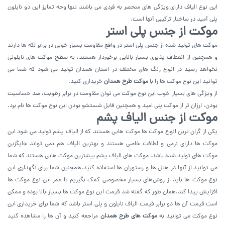
این نوع الیاف دارای ویژگی های منحصر به فردی می باشند تنها وجه تمایز این دو نایلون
پلی آمید در ساختار ترکیبی آنها است.
موکت از جنس پلی استر
موکت های تولید شده از جنس پلی استر در واقع مقاومت بسیار خوبی در برابر لکه ها دارند
و همچنین از انعطاف پذیری بسیار بالایی برخوردار هستند، به سطح موکت های نایلونی
نخواهد رسید در انواع رنگ های مختلف در استان همدان تولید می شود که شما می
توانید این نوع موکت ها را با
موکت طرح همدان
خریداری کنید.
از ویژگی های بسیار خوب این نوع موکت می توان مقاومت در برابر رطوبت، ضد حساسیت
بودن، ارزان‌ تر از موکت پلی امید و همچنین قابل شستشو بودن این نوع موکت ها نام برد.
موکت از جنس الیاف پشم
یکی از گران ترین انواع موکت ها موکت هایی هستند که از الیاف پشم تولید می شود این
موکت ها دارای نرمی و لطافت خاصی هستند و بهترین الیاف هم نمی ‌تواند جایگزین
موکت های تولید شده باشد. موکت های الیاف پشم بیشترین موکت هایی هستند که شما
می توانید از آنها در هتل ها و رستوران ها استفاده کنید.همچنین شما برای نگهداری این
نوع موکت ها باید از روش‌های بسیار مخصوصی کمک بگیریم تا عمر این نوع موکت ها
افزایش پیدا کند.همان طور که گفته شد قیمت این نوع موکت ها بسیار بالا بوده و ممکن
است قیمت آن ها دو برابر قیمت الیاف نایلون و پلی استر باشد که شما برای خریداری این
نوع موکت می توانید به
موکت های طرح همدان
مراجعه کنید و آن ها را مشاهده کنید