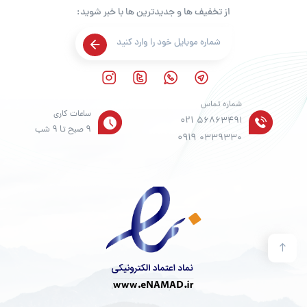
از تخفیف ها و جدیدترین ها با خبر شوید:
شماره تماس
ساعات کاری
021
56863491
9 صبح تا 9 شب
0919
0339330