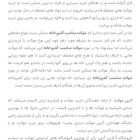
قرار گرفته است و در هنگام خرید بسیاری از افراد با ترس ممکن است به خرید
موکت های مختلف قدم بردارند.امروزه در دنیا موک های مختلف در حال تولید می
باشد که الرژی زا بودن آنها کاهش پیدا کرده و افراد می‌توانند به راحتی برای خرید
موکت ها قدم بردارند.
اما در آخر شما باید بدانید که
موکت مناسب آشپزخانه
ممکن است انواع مختلفی
باشند که هر فرد نسبت به سلیقه مورد نظر خود این نوع موکت را خریداری
می‌کنند اما پیشنهاد ما در مورد
موکت مناسب آشپزخانه
این میباشد که موکت
هایی با الیاف پلاستیک با طرح های مختلف خریداری کنید تا هم جلوه زیبایی
داشته باشند و هم پاک کردن لکه ها بر روی آنها راحت تر باشدو هم قیمت ها
نسبت به دیگر موکت ها ممکن است کمتر باشد. اما نکته قابل توجه در مورد
موکت مناسب آشپزخانه
ای میباشد که موکت هایی پرز بلند برای آشپزخانه
خریداری نکنید زیرا شستشوی آن‌ها در هنگام کثیف شدن بسیار سخت است.
آدین موکت
از ارائه دهندگان خرید موکت و فرشینه ارزان قیمت میباشد که
تمامی فرشینه و موکت ها را با کمترین قیمت، در تمامی متراژ ها با بهترین
کیفیت ارائه می‌نماید، تنها کافیست با ما تماس بگیرید و به یکی از مشتریان راضی
باشگاه هواداران آدین موکت تبدیل بشید؛ هیچوقت برای خرید موکت نو با
بهترین برند و قیمتی نازل دیر نیست.
فروشگاه آنلاین آدین یکی از بهترین فروشگاه های اینترنتی موکت در سراسر