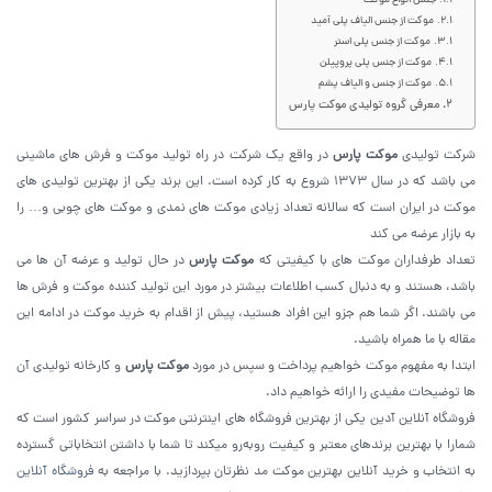
جنس انواع موکت
موکت از جنس الیاف پلی آمید
موکت از جنس پلی استر
موکت از جنس پلی پروپیلن
موکت از جنس و الیاف پشم
معرفی گروه تولیدی موکت پارس
شرکت تولیدی
موکت پارس
در واقع یک شرکت در راه تولید موکت و فرش های ماشینی
می باشد که در سال ۱۳۷۳ شروع به کار کرده است. این برند یکی از بهترین تولیدی های
موکت در ایران است که سالانه تعداد زیادی موکت های نمدی و موکت های چوبی و… را
به بازار عرضه می کند
تعداد طرفداران موکت های با کیفیتی که
موکت پارس
در حال تولید و عرضه آن ها می
باشد، هستند و به دنبال کسب اطلاعات بیشتر در مورد این تولید کننده موکت و فرش ها
می باشند. اگر شما هم جزو این افراد هستید، پیش از اقدام به خرید موکت در ادامه این
مقاله با ما همراه باشید.
ابتدا به مفهوم موکت خواهیم پرداخت و سپس در مورد
موکت پارس
و کارخانه تولیدی آن
ها توضیحات مفیدی را ارائه خواهیم داد.
فروشگاه آنلاین آدین یکی از بهترین فروشگاه های اینترنتی موکت در سراسر کشور است که
شمارا با بهترین برندهای معتبر و کیفیت روبه‌رو میکند تا شما با داشتن انتخاباتی گسترده
به انتخاب و خرید آنلاین بهترین موکت مد نظرتان بپردازید. با مراجعه به
فروشگاه آنلاین