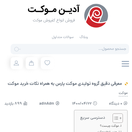
وبلاگ
سوالات متداول
Products
search
معرفی دقیق گروه تولیدی موکت پارس به همراه نکات خرید موکت
موکت
0 دیدگاه
1400/04/22
adinAdm
899 بازدید
دسترسی سریع
موکت چیست؟