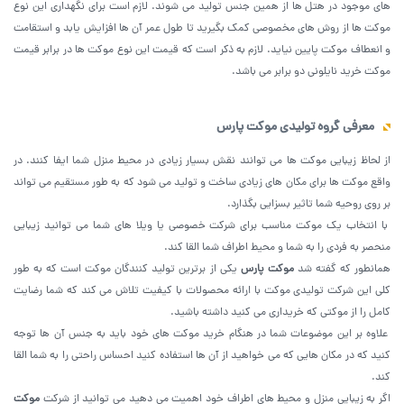
های موجود در هتل ها از همین جنس تولید می ‌شوند. لازم است برای نگهداری این نوع
موکت ها از روش‌ های مخصوصی کمک بگیرید تا طول عمر آن ها افزایش یابد و استقامت
و انعطاف موکت پایین نیاید. لازم به ذکر است که قیمت این نوع موکت ها در برابر قیمت
موکت خرید نایلونی دو برابر می باشد.
معرفی گروه تولیدی موکت پارس
از لحاظ زیبایی موکت ها می توانند نقش بسیار زیادی در محیط منزل شما ایفا کنند. در
واقع موکت ها برای مکان های زیادی ساخت و تولید می شود که به طور مستقیم می تواند
بر روی روحیه شما تاثیر بسزایی بگذارد.
با انتخاب یک موکت مناسب برای شرکت خصوصی یا ویلا های شما می توانید زیبایی
منحصر به فردی را به شما و محیط اطراف شما القا کند.
همانطور که گفته شد
موکت پارس
یکی از برترین تولید کنندگان موکت است که به طور
کلی این شرکت تولیدی موکت با ارائه محصولات با کیفیت تلاش می کند که شما رضایت
کامل را از موکتی که خریداری می کنید داشته باشید.
علاوه بر این موضوعات شما در هنگام خرید موکت های خود باید به جنس آن ها توجه
کنید که در مکان هایی که می خواهید از آن ها استفاده کنید احساس راحتی را به شما القا
کند‌.
اگر به زیبایی منزل و محیط های اطراف خود اهمیت می دهید می توانید از شرکت
موکت