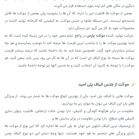
دیگری در مکان‌ های کم تردد مورد استفاده قرار می گیرند.
بعضی از موکت ها قابلیت این را دارند که آن ها را بشویید ولی بعضی از موکت ها قابل
شستشو نیستند. این مسئله علاوه بر جنس موکت، به کیفیتی که کارخانه تولید کننده در
محصولات خود به کار می گیرد نیز بستگی دارد.
شرکت تولید کننده
موکت پارس
در واقع تمام سعی خود را در این زمینه کرده است که به
شما بهترین موکت ها را با مناسب ترین قیمت ها عرضه کند تا موجب رضایتمندی هر چه
بیشتر مشتریان خود گردد. همچنین شما باید به یاد داشته باشید که درصد بیشتر قیمت
موکت ها بسته به نوع الیاف ای است که در آن ها به کار می رود پس باید سعی کنید هر
موکت را با توجه به کاربرد آن انتخاب کنید و به جنس آنها نیز توجه داشته باشید.
موکت از جنس الیاف پلی آمید
موکت هایی با الیاف پلی امید یکی از بهترین انواع موکت ها به شمار می روند. از ویژگی
های بارز این الیاف می توان به موارد زیر به پردازیم:
مقاومت در برابر هرگونه آلودگی و کثیفی، دارا بودن حالت ارتجاعی، قابلیت پنهان سازی
کثیفی های سطح، دارا بودن مقاومت در برابر سایش ها و …
از پرمصرف ترین الیاف نایلون می توان به پلی آمید ها اشاره کرد که این نوع از موکت ها
دارای ویژگی های منحصر به فرد خود هستند. تنها وجه تمایز این دو نوع الیاف یعنی