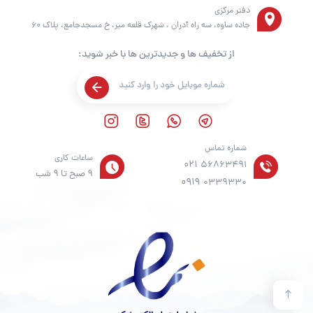
دفتر مرکزی
جاده ساوه، سه راه آدران ، شهرک قلعه میر، خ مسجدجامع، پلاک 60
از تخفیف ها و جدیدترین ها با خبر شوید:
شماره تماس
ساعات کاری
021
56863491
9 صبح تا 9 شب
0919
0339330