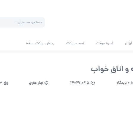
Products
search
رزان
اجاره موکت
نصب موکت
پخش موکت عمده
ه و اتاق خواب
0 دیدگاه
1403/10/15
بهار غفری
493