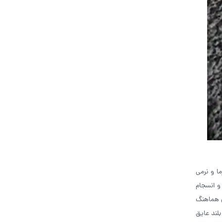
ا و نرمی
و انسجام
ن هماهنگ
لند عایق