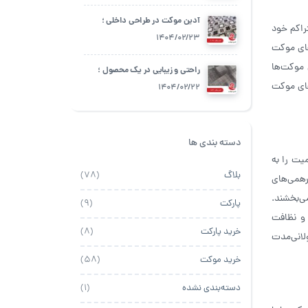
آدین موکت در طراحی داخلی ؛
راکم خود
چگونه از آن استفاده کنیم؟
1404/02/23
های موکت
 موکت‌ها
راحتی و زیبایی در یک محصول ؛
های موکت
آدین موکت
1404/02/22
دسته بندی ها
یت را به
بلاگ
(78)
رهمی‌های
ی‌بخشند.
پارکت
(9)
 و نظافت
خرید پارکت
(8)
لانی‌مدت
خرید موکت
(58)
دسته‌بندی نشده
(1)