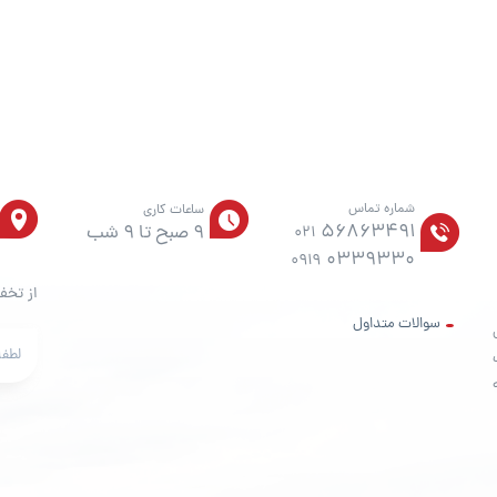
شماره تماس
ساعات کاری
56863491
9 صبح تا 9 شب
021
0339330
0919
از تخف
سوالات متداول
ت