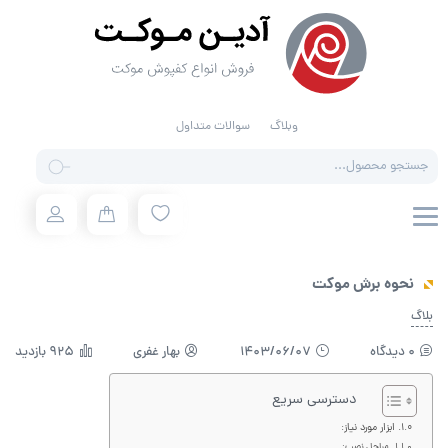
وبلاگ
سوالات متداول
Products
search
نحوه برش موکت
بلاگ
0 دیدگاه
1403/06/07
بهار غفری
925 بازدید
دسترسی سریع
ابزار مورد نیاز:
مراحل نصب: