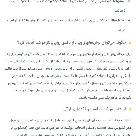
ایمنی:
هنگام برش موکت، از دستکش استفاده کرده و دقت کنید تا به خود آسیب
نرسانید.
سطح صاف:
موکت را روی یک سطح صاف و محکم پهن کنید تا برش‌ها دقیق‌تر انجام
شود.
چگونه می‌توان برش‌های زاویه‌دار دقیق روی پالاز موکت ایجاد کرد؟
برای ایجاد برش‌های زاویه‌دار دقیق روی موکت، ابتدا با استفاده از خط‌کش یا گونیا، زاویه
مورد نظر را روی موکت مشخص کنید. سپس با استفاده از یک چاقوی تیز و تیغه ثابت، به
آرامی و با دقت، خط برش را دنبال کنید. برای برش‌های زاویه‌دار تند، می‌توانید از یک قالب
یا الگوی مقوایی استفاده کنید تا برش‌ها یکدست‌تر شوند. همچنین، ثابت نگه داشتن
موکت در هنگام برش و اعمال فشار یکنواخت روی چاقو به شما کمک می‌کند تا برش‌های
دقیق‌تری داشته باشید .فراموش نکنید که قبل از برش، جهت پرزهای موکت را در نظر
بگیرید تا ظاهر یکدستی داشته باشد.
انتخاب موکت مناسب و نگهداری از آن
انتخاب موکت مناسب و نگهداری صحیح از آن، دو عامل کلیدی برای حفظ زیبایی و طول
عمر کفپوش شما هستند. هنگام انتخاب موکت، به عواملی مانند نوع فضا (مسکونی یا
تجاری)، میزان تردد، جنس الیاف، رنگ و طرح توجه کنید. موکت‌های پرز بلند برای