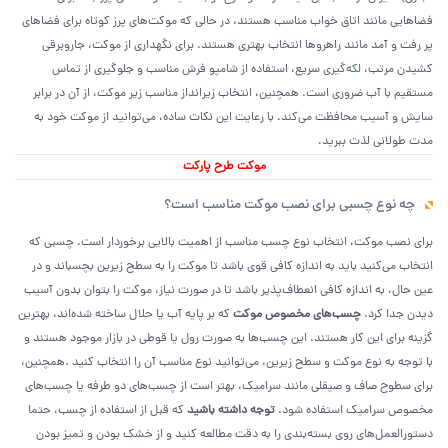
فضاهایی مانند اتاق خواب مناسب هستند، در حالی که موکت‌های پرز کوتاه برای فضاهای
پر رفت و آمد مانند راهروها انتخاب بهتری هستند. برای نگهداری از موکت، جاروبرقی
کشیدن مرتب،
لکه‌گیری
سریع، استفاده از شامپو فرش مناسب و جلوگیری از تماس
مستقیم با آب ضروری است. همچنین، انتخاب زیرانداز مناسب زیر موکت، از آن در برابر
سایش و آسیب محافظت می‌کند. با رعایت این نکات ساده، می‌توانید از موکت خود به
مدت طولانی لذت ببرید.
موکت طرح پارکت
چه نوع چسبی برای نصب موکت مناسب است؟
برای نصب موکت، انتخاب نوع چسب مناسب از اهمیت بالایی برخوردار است. چسبی که
انتخاب می‌کنید باید به اندازه کافی قوی باشد تا موکت را به سطح زیرین بچسباند و در
عین حال، به اندازه کافی انعطاف‌پذیر باشد تا در صورت نیاز، موکت را بتوان بدون آسیب
دیدن جدا کرد.
چسب‌های مخصوص موکت
که بر پایه آب یا حلال ساخته شده‌اند، بهترین
گزینه برای این کار هستند. این چسب‌ها به صورت رول یا قوطی در بازار موجود هستند و
با توجه به نوع موکت و سطح زیرین، می‌توانید نوع مناسب آن را انتخاب کنید .همچنین،
برای سطوح صاف و صیقلی مانند سرامیک، بهتر است از چسب‌های دو طرفه یا چسب‌های
مخصوص سرامیک استفاده شود.
توجه داشته باشید
که قبل از استفاده از چسب، حتما
دستورالعمل‌های روی بسته‌بندی را به دقت مطالعه کنید و از خشک بودن و تمیز بودن