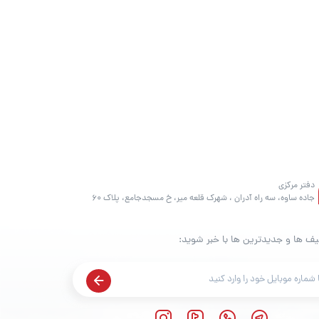
دفتر مرکزی
جاده ساوه، سه راه آدران ، شهرک قلعه میر، خ مسجدجامع، پلاک 60
یف ها و جدیدترین ها با خبر شوید: