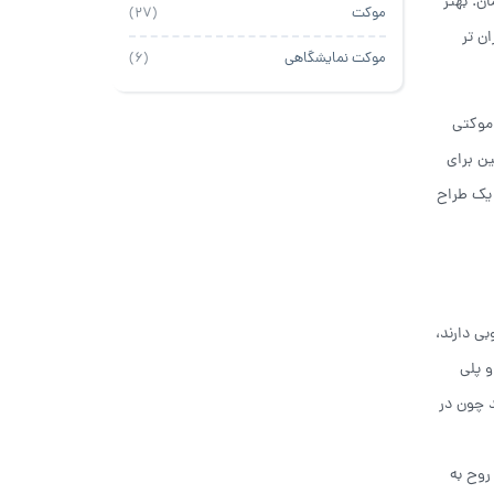
 به کار رفته از متری 25 هزارتومان وجود دارد تا متری 345 هزارتومان. بهتر
موکت
(27)
ن تر
موکت نمایشگاهی
(6)
 موکتی
ین برای
 یک طراح
ی دارند،
 پلی
 چون در
روح به