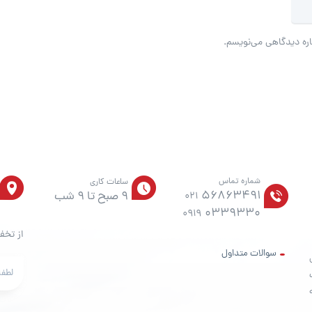
اره دیدگاهی می‌نویسم.
شماره تماس
ساعات کاری
56863491
9 صبح تا 9 شب
021
0339330
0919
از تخف
سوالات متداول
ت