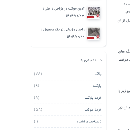
 به
آدین موکت در طراحی داخلی ؛
ان
چگونه از آن استفاده کنیم؟
1404/02/23
 از آن
راحتی و زیبایی در یک محصول ؛
آدین موکت
1404/02/22
نگ های
ی درخت
دسته بندی ها
بلاگ
(78)
پارکت
(9)
 زیر را
خرید پارکت
(8)
آن نیز
خرید موکت
(58)
دسته‌بندی نشده
(1)