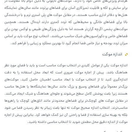
هرکدام ویژگی‌های خاص خود را دارند. موکت‌های نایلونی به دلیل دوام بالا مقاومت در
برابر سایش و لکه و قابلیت تمیزکاری آسان برای فضاهای پرتردد مانند سالن‌های نمایشگاه
هتل‌ها و دفاتر اداری مناسب هستند. در مقابل موکت ‌های پلی‌ استری نرم و با درخشندگی
بالا برای فضاهای خانگی و محیط‌هایی که تردد کمتری دارند ایده‌آل هستند. همچنین
موکت‌های پشمی اگرچه گران‌تر هستند اما به دلیل ویژگی‌های طبیعی و لوکس بودن برای
فضاهای خاص و دکوراسیون‌های شیک مناسب می‌باشند. انتخاب نوع موکت باید بر اساس
میزان تردد بودجه و نیاز خاص فضا انجام گیرد تا بهترین عملکرد و زیبایی را فراهم کند.
اندازه موکت
اندازه موکت یکی از عوامل کلیدی در انتخاب موکت مناسب است و باید با فضای مورد نظر
هماهنگ باشد. پیش از اجاره موکت ضروری است که ابعاد محل استفاده را به دقت
اندازه‌گیری کنید تا از انتخاب موکت با ابعاد مناسب اطمینان حاصل کنید. موکت‌های
بزرگ‌تر معمولاً برای فضاهای وسیع و بزرگ مانند سالن‌ها نمایشگاه‌ها یا هتل‌ها مناسب
هستند زیرا باعث پوشش کامل سطح می‌شوند و جلوه‌ای هماهنگ و شیک ایجاد می‌کنند.
در مقابل موکت ‌های کوچک‌تر برای فضاهای محدودتر مانند اتاق‌های کوچک یا راهروها
مناسب‌ترند. انتخاب اندازه صحیح موکت نه تنها باعث زیباتر به نظر رسیدن فضا می ‌شود
بلکه به بهینه ‌سازی استفاده از فضا و راحتی آن نیز کمک خواهد کرد. بنابراین پیش از اجاره
موکت از اندازه دقیق محل مطمئن شوید تا انتخاب مناسبی داشته باشید.