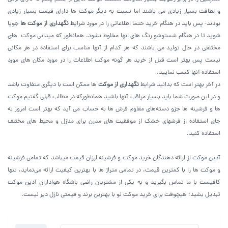
و لطافت بسیار زیادی می باشند اما نسبت به دیگر موکت ها دارای قیمت بسیار زیادی
بودند- پس باید در هنگام خرید حتما اطلاعاتی را در مورد شرایط
نگهداری از موکت ها
جویا
شوید تا در هنگام شستوشو رنگ های انها مخلوط نشود. همانطور که میدانی موکت های
مختلفی در حال تولید می باشند که هر کدام از آنها مناسب برای استفاده در هر مکانی
نیست پس بهتر است قبل از خرید هر گونه موکت اطلاعات را در مورد مکان های مورد
استفاده آنها کسب نمایید.
در آخر بهتر است که بدانید شرایط
نگهداری از موکت
ها ممکن است با دیگری متفاوت باشد
و در این صورت شما باید بسیار مراقب آنها باشید همانطورکه در مطالب قبلی گفتیم موکت
ها و فرشینه ها جزو دسته‌های مقاوم فرش ها به حساب می آید که بهتر است امروز به
جای استفاده از فرشهای خشک از موفقیت های مدرن برای منازل و محیط های مختلف
استفاده کنید.
آدین موکت
از ارائه دهندگان خرید موکت و فرشینه ارزان قیمت میباشد که تمامی فرشینه
و موکت ها را با کمترین قیمت، در تمامی متراژ ها با بهترین کیفیت ارائه می‌نماید، تنها
کافیست با ما تماس بگیرید و به یکی از مشتریان راضی باشگاه هواداران آدین موکت
تبدیل بشید؛ هیچوقت برای خرید موکت نو با بهترین برند و قیمتی نازل دیر نیست.