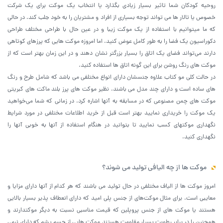
روحیه کودکان شما تاثیر بسیار زیادی بگذارد یا انتخاب یک موکت برای یک شرکت
خصوص یا تالار ها می تواند توجه بسیاری از افراد و مشتریان را به خود جلب کند. در حالی
که ما میتوانیم با استفاده از یک موکت زیبا و در عین حال با طراحی مختلف طراحی
دکوراسیون یک فضا را به طور کامل عوض کنید. اما امروزه موکت هایی که پرزهای کوتاهی
دارند می‌تواند فضای یک اتاق را بسیار بزرگتر نشان دهند و در این زمان بهتر است که از
موکت های رنگ روشن برای این گونه اتاق ها استفاده کنید.
در حالت کلی مو کتاب علاوه جنسشان دارای انواع مختلفی می باشد که شامل طرح و رنگ
های ساده است و دارای چند مدل می باشند. نظیر موکت های پرز بلند ماکت های کبریتی
موکت های چمن مصنوعی که در مسابقه به آنها اشاره کرد. در زمانی که شما می‌خواهید
یک موکت را خریداری نمایید بهتر است قبل از خرید اطلاعات مختلفی در مورد شرایط
نگهداری موکتهای کسب نمایید تا بتوانید در هنگام استفاده از آنها به خوبی آنها را
نگهداری کنید.
موکت ها از چه الیافی تولید می شوند؟
امروز موکت ها از الیاف مختلفی در حال تولید می باشند که هر کدام از آنها دارای مزایا و
معایبی است. برای مثال موکت‌های از جنس پلی امید که دارای انعطاف پذیر بسیار بالایی
هستند یا موکت های از جنس پروپلین که قیمت مناسبی نسبت به دیگر موکتدارند و
همچنین را در برابر رطوبت بسیار مقاومت هستند موکت هایی از جسم پشم که دارای نرمی