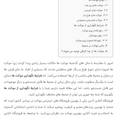
انواع موکت ها
موکت های پرز بلند
موکت های کبریتی
موکت های طرح دار
موکت های چمن مصنوعی
شرایط نگهداری از موکت ها
رفع لکه از روی موکت
رفع سوختگی
رفع لکه شمع از روی موکت
تاثیر موکت بر محیط
موکت ها از چه الیافی تولید می شوند؟
امروز با مقایسه با سال های گذشته موکت ها حاالات بسیار زیادی پیدا کردند زیرا موکت
ها امروزه دارای تنوع طرح و رنگ های متفاوتی شدند که بسیاری از افراد به جای فرش ها
در منازل و محیط های مناسب از آن‌ها استفاده می‌کنند. اما
شرایط نگهداری موکت ها
ممکن
است با یکدیگر متفاوت باشد. برای مثال برخی از محیط ها قابل شستشو و دیگر موجودات
غیر قابل شستشو باشد. اما این مقاله قصد داریم شما را با
شرایط نگهداری از موکت ها
بگوییم که شما چه جوری می توان از محیط های مختلف نگهداری کنید.
فروشگاه آنلاین آدین یکی از بهترین فروشگاه های اینترنتی موکت در سراسر کشور است که
شمارا با بهترین برندهای معتبر و کیفیت روبه‌رو میکند تا شما با داشتن انتخاباتی گسترده
به انتخاب و خرید آنلاین بهترین موکت مد نظرتان بپردازید. با مراجعه به
فروشگاه آنلاین