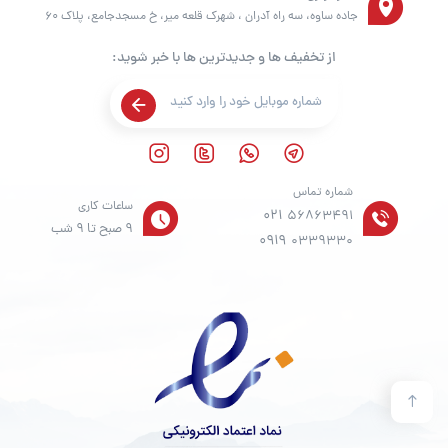
جاده ساوه، سه راه آدران ، شهرک قلعه میر، خ مسجدجامع، پلاک 60
از تخفیف ها و جدیدترین ها با خبر شوید:
شماره تماس
ساعات کاری
021
56863491
9 صبح تا 9 شب
0919
0339330