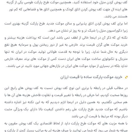
کف پوش کردن منزل خود استفاده کنید. همچنین موکت طرح پارکت طوسی یکی از گزینه
های ایده ال جهت کف پوش کردن اتاق کودک و همچنین اتاق ها و فضاهایی که کم نور
هستند می باشد.
اما برای کف پوش کردن اتاق پذیرایی و سالن موکت جدید طرح پارکت گزینه بهتری است
زیرا دکوراسیون منزل را شیک تر و به روز تر نشان می دهد.
نکته ای که ذکر آن در اینجا خالی از لطف نمی باشد این است که پرداخت هزینه بیشتر و
خرید موکت های گران قیمت برند خارجی به غیر از دور ریختن پول و سرمایه هیچ نفع
دیگری به حال شما ندارد. زیرا با توجه به قدمت طولانی تولید موکت در ایران نه تنها
متریال و تکنولوژی ساخت موکت های ایران دست کمی از موکت های برند معرف خارجی
ندارد بلکه در بسیاری از موارد موکت های ایران در بازارهای جهانی مورد تایید تر می باشند.
خرید موکت پارکت ساده با قیمت ارزان
در مطالب قبلی در رابطه با برتری این نوع کف پوش نسبت به کف پوش های رایج این
روزها صحبت کردیم، اما حرفی در رابطه با تغییر قیمت و تفاوت فاحش هزینه های آن ها با
هم سخنی نگفتیم. به همین دلیل در اینجا لازم دیدیم که به این نکته نیز اشاره داشته
باشیم که موکت جدید طرح پارکت علی رغم داشتن کیفیت بالا دارای یک ویژگی مثبت
دیگر بوده که مرتبط با قیمت آن می باشد
با همه مزیت های که موکت طرح پارکت دارد از لحاظ اقتصادی یک کف پوش مقرون به
صرفه به شمار می رود که شما می توانید با صرف هزینه ای به مراتب بسیار کمتر از پارکت و