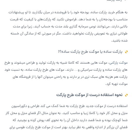
رنگ پارکت
به هنگام خرید پارکت ساده، بودجه خود را با فروشنده در میان بگذارید تا او پیشنهادات
متناسب با بودجه‌تان را به شما دهد. فراموش نکنید که پارکت‌های با کیفیت که قیمت
بالایی دارند، می‌توانند نوعی سرمایه گذاری بلند مدت به حساب آیند. زیرا برای مدت
طولانی نیازی به تعویض پارکت نخواهید داشت. مگر در صورتی که از سادگی آن خسته
شده باشید.
پارکت ساده یا موکت طرح پارکت ساده؟!
موکت پارکتی
، موکت هایی هستند که کاملا شبیه به پارکت تولید و طراحی میشوند و طرح
های پارکت ساده و پارکت سرامیکی و… دارند. موکت های طرح پارکت ساده، به نسبت خود
پارکت هم هزینه های سبک تری در بر دارند و به راحتی میتوان آنها را از فروشگاه های
موکت تهیه کرد.
نحوه استفاده درست از موکت طرح پارکت
استفاده درست از موکت جدید طرح پارکت به شما کمک می کند طراحی و دکوراسیون
منزل و محل کار خود را کاملا زیبا و مناسب کنید. به عنوان مثال اگر فضای منزل و محل کار
شما کوچک بوده و شما قصد دارید داخل آن را به نحوی کف پوش کرده و بچینید که
فضای آن بزرگتر از اندازه واقعی به نظر بیاید بهتر است از موکت طرح پارکت طوسی برای