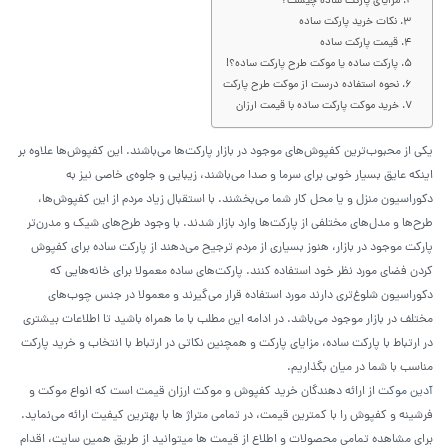
مزایای پارکت ساده چیست؟
نکات خرید پارکت ساده
قیمت پارکت ساده
پارکت ساده یا موکت طرح پارکت ساده؟!
نحوه استفاده درست از موکت طرح پارکت
خرید موکت پارکت ساده با قیمت ارزان
یکی از محبوب‌ترین کفپوش‌های موجود در بازار پارکت‌ها می‌باشند. این کفپوش‌ها علاوه بر
اینکه عایق بسیار خوبی برای سرما و صدا می‌باشند، زیبایی و جلوه‌ی خاصی نیز به
دکوراسیون منزل و یا محل کار شما می‌بخشند. با استقبال زیاد مردم از این کفپوش‌ها،
طرح‌ها و مدل‌های مختلفی از پارکت‌ها وارد بازار شدند. با وجود طرح‌های شیک و مدرن‌تر
پارکت موجود در بازار، هنوز بسیاری از مردم ترجیح می‌دهند از پارکت ساده برای کفپوش
کردن فضای مورد نظر خود استفاده کنند. پارکت‌های ساده معمولا برای خانه‌هایی که
دکوراسیون شلوغ‌تری دارند مورد استفاده قرار می‌گیرند و معمولا در جنس چوب‌های
مختلف در بازار موجود می‌باشد. در ادامه این مطلب با ما همراه باشید تا اطلاعات بیشتری
در ارتباط با پارکت ساده، مزایای پارکت و همچنین نکاتی در ارتباط با انتخاب و خرید پارکت
مناسب با شما در میان بگذاریم.
آدین موکت
از ارائه دهندگان خرید کفپوش و موکت ارزان قیمت است که انواع موکت و
فرشینه و کفپوش را با کمترین قیمت، در تمامی متراژ ها با بهترین کیفیت ارائه می‌نماید.
برای مشاهده تمامی محصولات و اطلاع از قیمت ها میتوانید از طریق همین سایت، اقدام