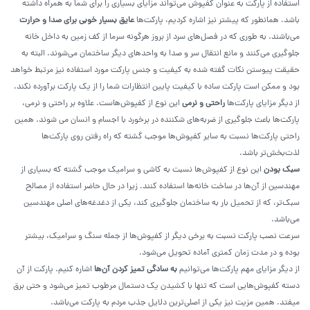
استفاده از پارکت به عنوان کفپوش می‌تواند مزایای بسیاری را برای شما به همراه داشته
باشد. همانطور که پیشتر نیز اشاره کردیم، پارکت‌ها
عایق بسیار خوبی برای صدا و حرارت
می‌باشند. به طوری که در فصل‌های سرد از بروز هرگونه سرما از کف زمین به داخل خانه
جلوگیری می‌کنند و مانع انتقال سر و صدا به واحدهای دیگر ساختمان می‌شوند. البته به
حقیقت پیوستن نکات گفته شده به کیفیت و جنس پارکت مورد استفاده نیز مرتبط خواهد
بود و ممکن است پارکت ساده با کیفیت پایین انتظارات شما را از یک پارکت برآورده نکند.
از دیگر مزایای پارکت‌ها
راحتی و نرمی
این نوع از کفپوش‌هاست. علاوه بر راحتی و نرمی،
پارکت‌ها باعث جلوگیری از ضربه‌های شکننده در برخورد با اجسام و انسان می شوند. همین
راحتی پارکت‌ها نسبت به سایر کفپوش‌ها موجب گشته که راه رفتن روی پارکت‌ها
لذت‌بخش‌تر باشد.
سبک بودن
این نوع از کفپوش‌ها نسبت به کاشی و سرامیک موجب گشته که بسیاری از
مهندسین از آن‌ها در ساخت خانه‌ها استفاده کنند. زیرا در حال حاضر استفاده از مصالح
سبک‌تر، که از تحمیل بار به ساختمان جلوگیری کند، یکی از دغدغه‌های اصلی مهندسین
می‌باشد.
سرعت نصب پارکت نسبت به برخی دیگر از کفپوش‌ها از جمله سنگ و سرامیک، بیشتر
بوده و در مدت زمان کمتری آماده تحویل می‌شود.
از دیگر مزایای مهم پارکت‌ها می‌توانیم
به سادگی تمیز کردن آن‌ها
اشاره کنیم. پارکت از آن
دسته کفپوش‌هایی است که تنها با کشیدن یک دستمال مرطوب تمیز می‌شود و حتی برق
میفتد. همین مزیت نیز یکی از اصلی‌ترین دلایل جذب مردم به پارکت می‌باشد.