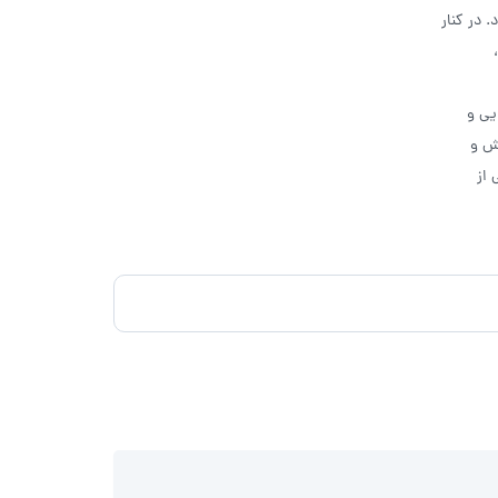
 در کنار
یی و
خش و
 از