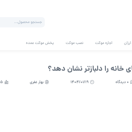
Products
search
رزان
اجاره موکت
نصب موکت
پخش موکت عمده
خانه را دلبازتر نشان دهد؟
0 دیدگاه
1404/01/19
بهار غفری
345 