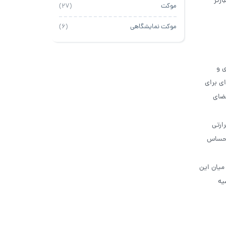
زتر
موکت
(27)
موکت نمایشگاهی
(6)
ی و
ی برای
فضای
ارتی
 احساس
میان این
یه