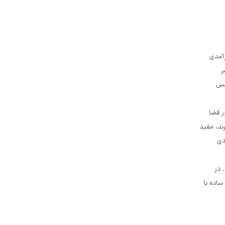
رآمدی
ر
حس
ر فضا
ند، مفید
دی
 در
ساده با