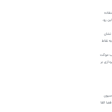
تفاده
ین رو،
 نشان
به نقاط
اب موکت
دازی بر
اسیون
ضا القا