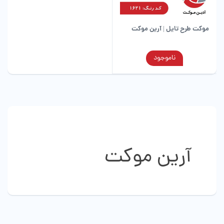
موکت طرح تایل | آرین موکت
این
ناموجود
محصول
دارای
انواع
مختلفی
می
باشد.
گزینه
ها
آرین موکت
ممکن
است
در
صفحه
محصول
انتخاب
شوند