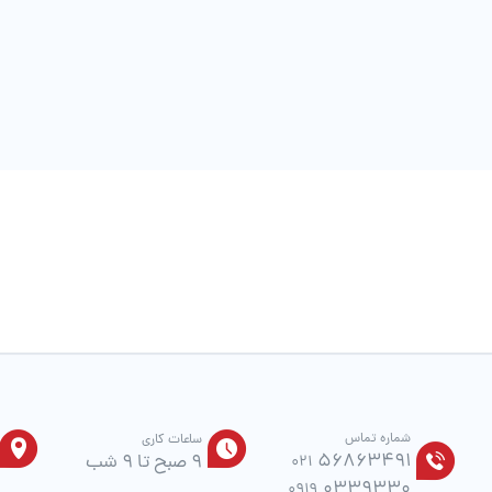
است
در
صفحه
محصول
انتخاب
شوند
شماره تماس
ساعات کاری
56863491
9 صبح تا 9 شب
021
0339330
0919