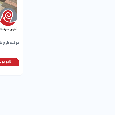
موکت طرح تای
ناموجود