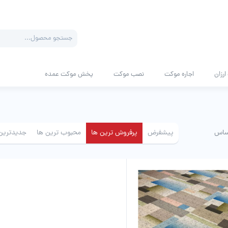
Products
search
رزان
اجاره موکت
نصب موکت
پخش موکت عمده
ساس
پیشفرض
پرفروش ترین ها
محبوب ترین ها
جدیدترین