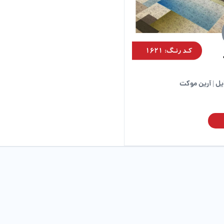
ل | آرین موکت
این
محصول
دارای
انواع
مختلفی
می
باشد.
گزینه
ها
ممکن