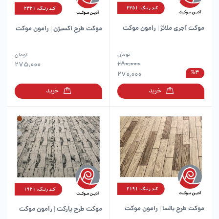
موکت آجری ملانژ | رامون موکت
موکت طرح اکسیژن | رامون موکت
این
این
تومان
تومان
محصول
280,000
محصول
275,000
%4
دارای
270,000
دارای
انواع
انواع
خرید
خرید
مختلفی
مختلفی
می
می
باشد.
باشد.
گزینه
گزینه
ها
ها
ممکن
ممکن
است
است
در
در
صفحه
صفحه
محصول
محصول
انتخاب
انتخاب
شوند
شوند
موکت طرح بالسا | رامون موکت
موکت طرح پارکت | رامون موکت