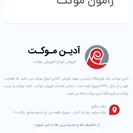
رامون موکت
است
است
در
در
صفحه
صفحه
محصول
محصول
انتخاب
انتخاب
شوند
شوند
آدین موکت یک فروشگاه اینترنتی جهت فروش آنلاین انواع موکت می باشد که فعالیت
خود را از سال ۱۳۹۰ شروع کرده است. تمامی خدمات فروش موکت، اجاره موکت و نصب
موکت در فروشگاه آدین موکت ارائه می شود.
دفتر مرکزی
جاده ساوه، سه راه آدران ، شهرک قلعه میر، خ مسجدجامع، پلاک 60
از تخفیف ها و جدیدترین ها با خبر شوید: