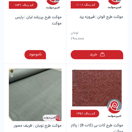
موکت طرح الوان | فیروزه یزد
موکت طرح پرزبلند لیان | پارس
موکت
این
تومان
محصول
190,000
دارای
انواع
این
خرید
ناموجود
مختلفی
محصول
می
دارای
باشد.
انواع
گزینه
مختلفی
ها
می
ممکن
باشد.
است
گزینه
در
ها
صفحه
ممکن
محصول
است
انتخاب
در
شوند
موکت طرح کات بی (کات B) | پالاز
موکت طرح نویان | ظریف مصور
صفحه
موکت