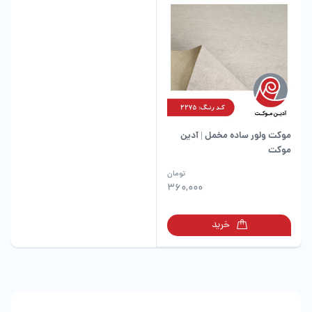
باشد.
باشد.
گزینه
گزینه
ها
ها
ممکن
ممکن
است
است
در
در
صفحه
صفحه
محصول
محصول
انتخاب
انتخاب
شوند
شوند
موکت ولور ساده مخمل | آدین
موکت
این
تومان
محصول
360,000
دارای
انواع
خرید
مختلفی
می
باشد.
گزینه
ها
ممکن