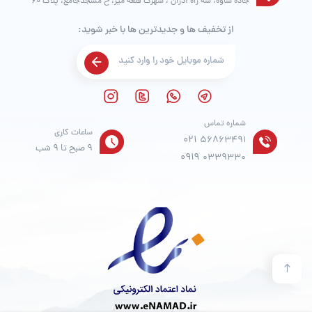
جاده ساوه، سه راه آدران ، شهرک قلعه میر، خ مسجدجامع، پلاک 60
از تخفیف ها و جدیدترین ها با خبر شوید:
شماره تماس
ساعات کاری
021
56863491
9 صبح تا 9 شب
0919
0339330