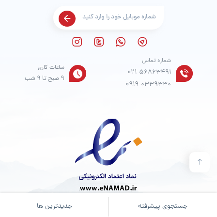
شماره تماس
ساعات کاری
021
56863491
9 صبح تا 9 شب
0919
0339330
جستجوی پیشرفته
جدیدترین ها
© تمامی حقوق مادی و معنوی برای فروشگاه
آدین موکت
محفوظ است.