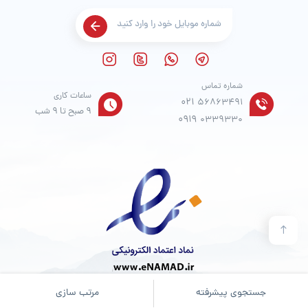
شماره تماس
ساعات کاری
021
56863491
9 صبح تا 9 شب
0919
0339330
جستجوی پیشرفته
مرتب سازی
© تمامی حقوق مادی و معنوی برای فروشگاه
آدین موکت
محفوظ است.