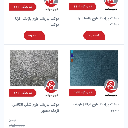
موکت پرزبلند طرح بالسا | آرتا
موکت پرزبلند طرح بلژیک | آرتا
موکت
موکت
این
این
ناموجود
ناموجود
محصول
محصول
دارای
دارای
انواع
انواع
مختلفی
مختلفی
می
می
باشد.
باشد.
گزینه
گزینه
ها
ها
ممکن
ممکن
است
است
در
در
موکت پرزبلند طرح تیانا | ظریف
موکت پرزبلند طرح شگی الگانس |
صفحه
صفحه
مصور
ظریف مصور
محصول
محصول
انتخاب
انتخاب
این
تومان
شوند
شوند
محصول
1,950,000