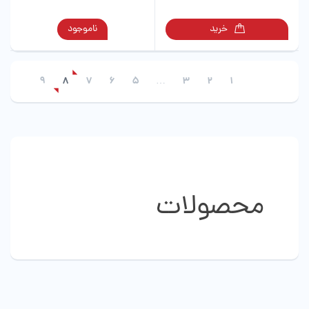
دارای
انواع
این
خرید
ناموجود
مختلفی
محصول
می
دارای
باشد.
انواع
گزینه
9
8
7
6
5
…
3
2
1
مختلفی
ها
می
ممکن
باشد.
است
گزینه
در
ها
صفحه
ممکن
محصول
است
انتخاب
در
محصولات
شوند
صفحه
محصول
انتخاب
شوند