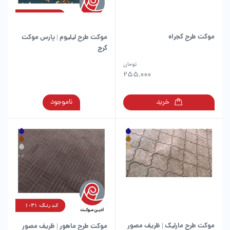
ممکن
ممکن
است
است
در
در
موکت طرح کجراه
موکت طرح لیلیوم | پارس موکت
صفحه
صفحه
کرج
محصول
محصول
انتخاب
انتخاب
تومان
شوند
شوند
255,000
این
خرید
ناموجود
محصول
دارای
انواع
مختلفی
می
باشد.
گزینه
ها
ممکن
است
در
موکت طرح مارلیک | ظریف مصور
موکت طرح ماهور | ظریف مصور
صفحه