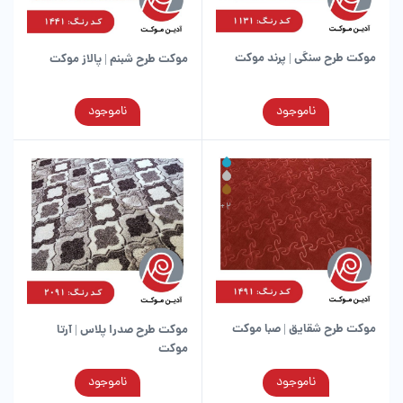
موکت طرح سنگی | پرند موکت
موکت طرح شبنم | پالاز موکت
این
این
ناموجود
ناموجود
محصول
محصول
دارای
دارای
انواع
انواع
مختلفی
مختلفی
می
می
باشد.
باشد.
گزینه
گزینه
ها
ها
ممکن
ممکن
است
است
در
در
موکت طرح شقایق | صبا موکت
موکت طرح صدرا پلاس | آرتا
صفحه
صفحه
موکت
محصول
محصول
انتخاب
انتخاب
این
این
ناموجود
ناموجود
شوند
شوند
محصول
محصول