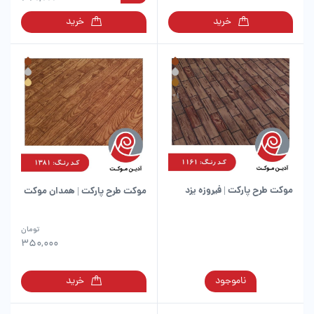
انواع
انواع
خرید
خرید
مختلفی
مختلفی
می
می
باشد.
باشد.
گزینه
گزینه
ها
ها
ممکن
ممکن
است
است
در
در
صفحه
صفحه
محصول
محصول
انتخاب
انتخاب
شوند
شوند
موکت طرح پارکت | فیروزه یزد
موکت طرح پارکت | همدان موکت
این
تومان
محصول
350,000
دارای
انواع
این
ناموجود
خرید
مختلفی
محصول
می
دارای