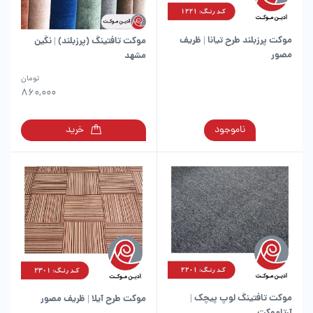
موکت پرزبلند طرح تیانا | ظریف
موکت تافتینگ (پرزبلند) | نگین
مصور
مشهد
این
تومان
محصول
860,000
دارای
انواع
این
ناموجود
خرید
مختلفی
محصول
می
دارای
باشد.
انواع
گزینه
مختلفی
ها
می
ممکن
باشد.
است
گزینه
در
ها
صفحه
ممکن
محصول
است
انتخاب
در
شوند
موکت تافتینگ لوپ پیچک |
موکت طرح آیلا | ظریف مصور
صفحه