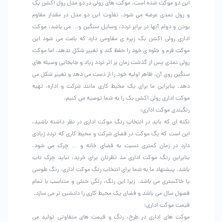
این دو موکت شده است. موکت های رولی در دو مدل رول اکشن بک
و رول نمدی عرضه می شود. تفاوت این دو مدل در مقدار مقاوم
بودن و دوام آنها در برابر تردد، وسایل سنگین و… می باشد. موکت
اداری رولی اکشن بک زیره ی مقاومی دارد که باعث می شود این
موکت فرم و جلوه ی خود را حفظ کند و تغییر شکل ندهد. اما موکت
رولی نمدی پس از گذشت زمان بر اثر تردد زیاد و جابجایی وسیله های
سنگین روی آن، ظاهر اولیه خود را از دست می دهد و تغییر شکل می
دهد. بنابراین ما برای یک محیط کاری مانند شرکت و اداره، تهیه
موکت اداری رولی اکشن بک را به شما توصیه می کنیم.
رنگبندی موکت اداری:
نکته ای که باید در انتخاب رنگ موکت اداری در نظر داشته باشید،
این است که یک موکت در فضای شرکت و محیط کاری که تردد زیادی
دارد در زمان کمتری نسبت به فضای خانه و … چرک می شود.
بنابراین رنگ موکت اداری مد تظرتان برای خرید، نباید چرک تاب
باشد. پیشنهاد ما به شما برای انتخاب رنگ موکت اداری، رنگ طوسی
یا خاکستری می باشد. زیرا این رنگ، رنگی خنثی و متناسب با تمام
فصول سال می باشد و فضای یک محیط کاری را دلنشین تر می سازد.
قیمت موکت اداری:
موکت های اداری در طرح، رنگ و قیمت های متفاوتی تولید می