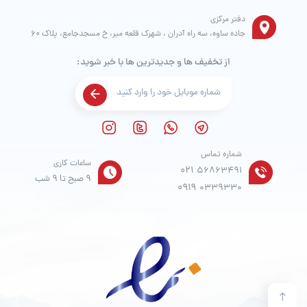
دفتر مرکزی
جاده ساوه، سه راه آدران ، شهرک قلعه میر، خ مسجدجامع، پلاک 60
از تخفیف ها و جدیدترین ها با خبر شوید:
شماره تماس
ساعات کاری
021
56863491
9 صبح تا 9 شب
0919
0339330