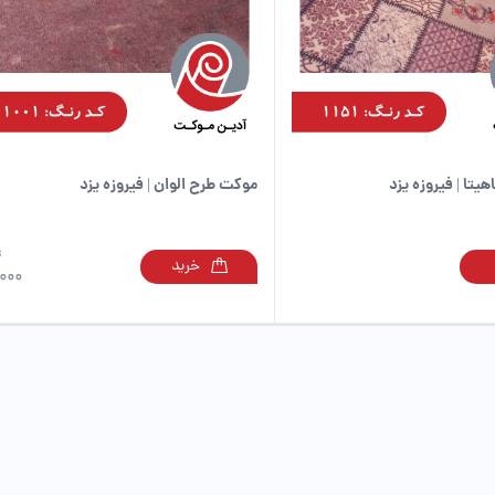
یتا | فیروزه یزد
موکت طرح الوان | فیروزه یزد
ت
خرید
این
,000
محصول
دارای
انواع
مختلفی
می
باشد.
گزینه
ها
ممکن