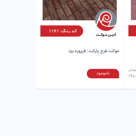
موکت طرح پارکت | فیروزه یزد
ومان
ناموجود
این
این
190
محصول
محصول
دارای
دارای
انواع
انواع
مختلفی
مختلفی
می
می
باشد.
باشد.
گزینه
گزینه
ها
ها
ممکن
ممکن