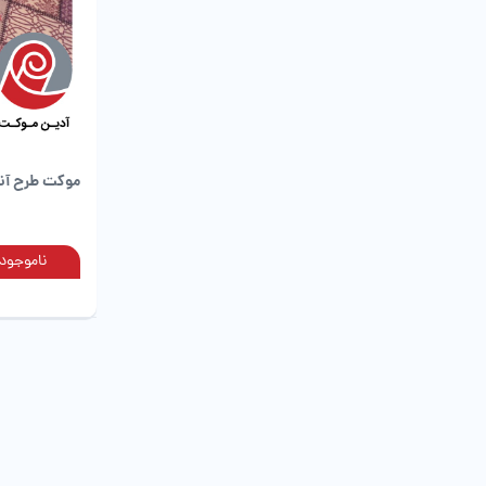
موکت طرح آناه
ناموجود