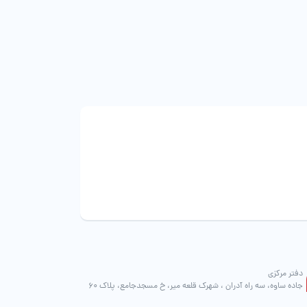
است
است
در
در
صفحه
صفحه
محصول
محصول
انتخاب
انتخاب
شوند
شوند
دفتر مرکزی
جاده ساوه، سه راه آدران ، شهرک قلعه میر، خ مسجدجامع، پلاک 60