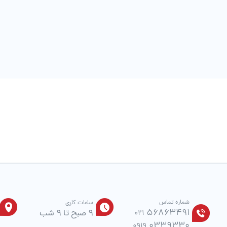
است
در
صفحه
محصول
انتخاب
شوند
شماره تماس
ساعات کاری
56863491
9 صبح تا 9 شب
021
0339330
0919