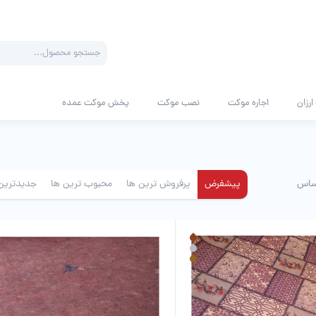
Products
search
رزان
اجاره موکت
نصب موکت
پخش موکت عمده
ساس
پیشفرض
پرفروش ترین ها
محبوب ترین ها
جدیدترین