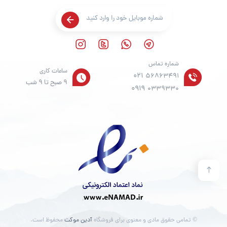
شماره تماس
ساعات کاری
021
56863491
9 صبح تا 9 شب
0919
0339330
© تمامی حقوق مادی و معنوی برای فروشگاه
آدین موکت
محفوظ است.