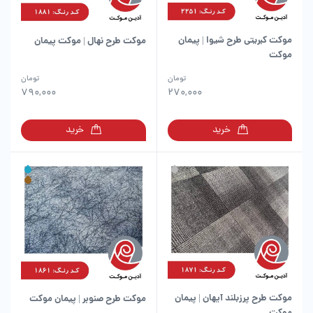
موکت کبریتی طرح شیوا | پیمان
موکت طرح نهال | موکت پیمان
موکت
این
این
تومان
تومان
محصول
محصول
790,000
270,000
دارای
دارای
انواع
انواع
خرید
خرید
مختلفی
مختلفی
می
می
باشد.
باشد.
گزینه
گزینه
ها
ها
ممکن
ممکن
است
است
در
در
صفحه
صفحه
محصول
محصول
انتخاب
انتخاب
شوند
شوند
موکت طرح پرزبلند آیهان | پیمان
موکت طرح صنوبر | پیمان موکت