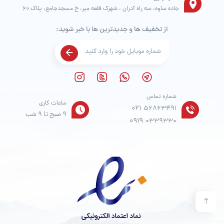
جاده ساوه، سه راه آدران ، شهرک قلعه میر، خ مسجدجامع، پلاک 60
از تخفیف ها و جدیدترین ها با خبر شوید:
شماره تماس
ساعات کاری
021
56863491
9 صبح تا 9 شب
0919
0339330