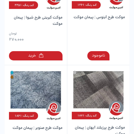
موکت طرح آبنوس | پیمان موکت
موکت کبریتی طرح شیوا | پیمان
موکت
این
تومان
محصول
270,000
دارای
انواع
این
ناموجود
خرید
مختلفی
محصول
می
دارای
باشد.
انواع
گزینه
مختلفی
ها
می
ممکن
باشد.
است
گزینه
در
ها
صفحه
ممکن
محصول
است
انتخاب
در
شوند
موکت طرح پرزبلند آیهان | پیمان
موکت طرح صنوبر | پیمان موکت
صفحه