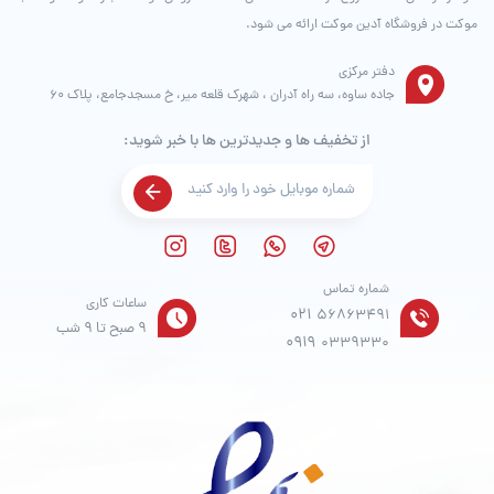
موکت در فروشگاه آدین موکت ارائه می شود.
دفتر مرکزی
جاده ساوه، سه راه آدران ، شهرک قلعه میر، خ مسجدجامع، پلاک 60
از تخفیف ها و جدیدترین ها با خبر شوید:
شماره تماس
ساعات کاری
021
56863491
9 صبح تا 9 شب
0919
0339330