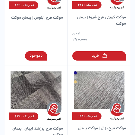
موکت کبریتی طرح شیوا | پیمان
موکت طرح آبنوس | پیمان موکت
موکت
این
تومان
محصول
270,000
دارای
انواع
این
خرید
ناموجود
مختلفی
محصول
می
دارای
باشد.
انواع
گزینه
مختلفی
ها
می
ممکن
باشد.
است
گزینه
در
ها
صفحه
ممکن
محصول
است
انتخاب
در
شوند
موکت طرح نهال | موکت پیمان
موکت طرح پرزبلند آیهان | پیمان
صفحه