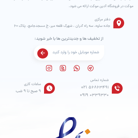
موکت در فروشگاه آدین موکت ارائه می شود.
دفتر مرکزی
جاده ساوه، سه راه آدران ، شهرک قلعه میر، خ مسجدجامع، پلاک 60
از تخفیف ها و جدیدترین ها با خبر شوید:
شماره تماس
ساعات کاری
021
56863491
9 صبح تا 9 شب
0919
0339330