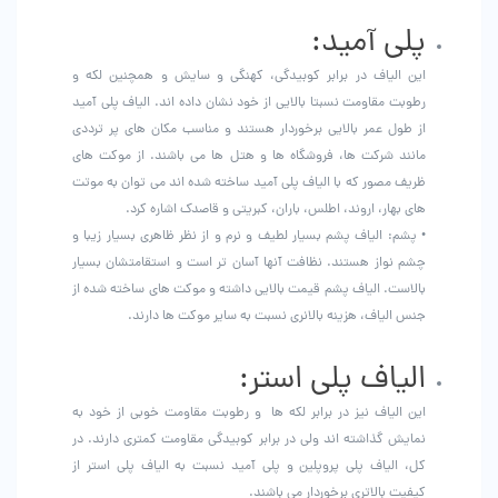
پلی آمید:
این الیاف در برابر کوبیدگی، کهنگی و سایش و همچنین لکه و
رطوبت مقاومت نسبتا بالایی از خود نشان داده اند. الیاف پلی آمید
از طول عمر بالایی برخوردار هستند و مناسب مکان های پر ترددی
مانند شرکت ها، فروشگاه ها و هتل ها می باشند. از موکت های
ظریف مصور که با الیاف پلی آمید ساخته شده اند می توان به موتت
های بهار، اروند، اطلس، باران، کبریتی و قاصدک اشاره کرد.
• پشم: الیاف پشم بسیار لطیف و نرم و از نظر ظاهری بسیار زیبا و
چشم نواز هستند. نظافت آنها آسان تر است و استقامتشان بسیار
بالاست. الیاف پشم قیمت بالایی داشته و موکت های ساخته شده از
جنس الیاف، هزینه بالانری نسبت به سایر موکت ها دارند.
الیاف پلی استر:
این الیاف نیز در برابر لکه ها و رطوبت مقاومت خوبی از خود به
نمایش گذاشته اند ولی در برابر کوبیدگی مقاومت کمتری دارند. در
کل، الیاف پلی پروپلین و پلی آمید نسبت به الیاف پلی استر از
کیفیت بالاتری برخوردار می باشند.