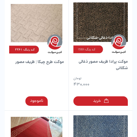
انواع
مختلفی
می
باشد.
گزینه
ها
ممکن
است
در
موکت پرادا ظریف مصور ذغالی
موکت طرح چیکا | ظریف مصور
صفحه
شکلاتی
محصول
انتخاب
تومان
شوند
430,000
این
خرید
ناموجود
محصول
دارای
انواع
مختلفی
می