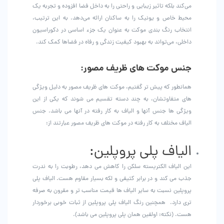
می‌کند بلکه تاثیر زیبایی و راحتی را به داخل فضا افزوده و تجربه یک
محیط خاص و یونیک را به ساکنان ارائه می‌دهد. به این ترتیب،
انتخاب رنگ بندی موکت به عنوان یک جزء اساسی در دکوراسیون
داخلی، می‌تواند به بهبود کیفیت زندگی و رفاه در فضاها کمک کند.
جنس موکت های ظریف مصور:
همانطور که پیش تر گفتیم، موکت های ظریف مصور به دلیل ویژگی
های متفاوتشان، به چند دسته تقسیم می شوند که یکی از این
ویژگی ها جنس آنها و الیاف به کار رفته در آنها می باشد‌. جنس
الیاف مختلف به کار رفته در موکت های ظریف مصور عبارتند از:
الیاف پلی پروپلین:
این الیاف الکتریسته سلکن را کاهش می دهد، رطوبت را به ندرت
جذب می کند و در برابر کثیفی و لکه بسیار مقاوم هست. الیاف پلی
پروپلین نسبت به سایر الیاف ها قیمت مناسب تر و مقرون به صرفه
تری دارد. همچنین رنگ الیاف پلی پروپلین از ثبات خوبی برخوردار
هست. (نکته: اولفین همان پلی پروپلین می باشد).