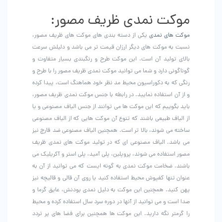
موکت نمدی ظریف مصور:
موکت های نمدی
یکی از دسته بندی های موکت های ظریف مصور،
نسبت به موکت های دیگر ارزان قیمت تر می باشد و دلیلش سرعت
بالای تولید آن است. این موکت طرح و رنگبندی بسیار متفاوت و
گوناگونی دارد و شما می توانید موکت نمدی ظریف مصور را با طرح و
رنگی که به دکوراسیون محیط مد نظر خود هماهنگ است، پیدا کرده
و از آن استفاده نمایید. در رابطه با جنس موکت نمدی ظریف مصور،
باید بگوییم که این موکت ها می توانند از جنس الیاف مصنوعی و یا
از الیاف طبیعی باشند که تنوع آن موکت هایی که از الیاف مصنوعی
ساخته می شوند، بالا تر است. همچنین الیاف مصنوعی ضد قارچ نیز
می باشد. الیاف مصنوعی ای که در تولید موکت های نمدی ظریف
مصور استفاده می شوند، پروپلین، پلی آمید، پلی استر و آکریلیک می
باشند. ضخامت موکت نمدی به گونه ایست که می توانید از آن به
عنوان تنها کفپوش محیط استفاده کنید یا روی آن قالی و قالیچه نیز
پهن کنید. همچنین این موکت به دلیل نمدی بودنش، عایق گرما و
صدا است و می توانید از آنها در دوره سرد سال استفاده کرده و محیط
را گرمتر نگه دارید. این موکت ها همچنین برای فضا های پر تردد