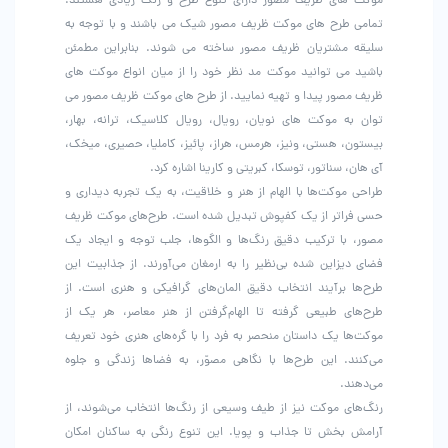
موکت های ظریف مصور دارای تنوع طرح و رنگ زیادی هستند.
تمامی طرح های موکت ظریف مصور شیک می باشند و با توجه به
سلیقه مشتریان ظریف مصور ساخته می شوند. بنابراین مطمئن
باشید می توانید موکت مد نظر خود را از میان انواع موکت های
ظریف مصور پیدا و تهیه نمایید. از طرح های موکت ظریف مصور می
توان به موکت های نویان، رویال، رویال کلاسیک، ترانه، بهار،
بیستون، هستی، ونیز، هرمس، هراز، پائیز، کاملیا، حصیری، میخک،
آی هان، سناتور، توسکا، کبریتی و کارینا اشاره کرد.
طراحی موکت‌ها با الهام از هنر و خلاقیت، به یک تجربه دیداری و
حسی فراتر از یک کفپوش تبدیل شده است. طرح‌های موکت ظریف
مصور، با ترکیب دقیق رنگ‌ها و الگوها، جلب توجه و ایجاد یک
فضای دیزاین شده بی‌نظیر را به ارمغان می‌آورند. از جذابیت این
طرح‌ها برآیند انتخاب دقیق المان‌های گرافیکی و هنری است. از
طرح‌های طبیعی گرفته تا الهام‌گرفتن از هنر معاصر، هر یک از
موکت‌ها یک داستان منحصر به فرد را با گره‌های هنری خود تعریف
می‌کنند. این طرح‌ها با نگاهی مصوّر، به فضاها زندگی و جلوه
می‌دهند.
رنگ‌های موکت نیز از طیف وسیعی از رنگ‌ها انتخاب می‌شوند، از
آرامش بخش تا جذاب و پویا. این تنوع رنگی به ساکنان امکان