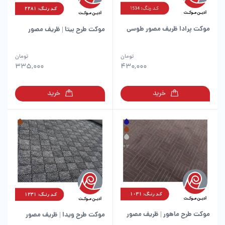
موکت پرادا ظریف مصور طوسی
موکت طرح بیتا | ظریف مصور
این
تومان
تومان
محصول
335,000
430,000
دارای
انواع
خرید
خرید
مختلفی
می
باشد.
گزینه
ها
ممکن
است
در
صفحه
محصول
انتخاب
شوند
موکت طرح ماهور | ظریف مصور
موکت طرح ویدا | ظریف مصور