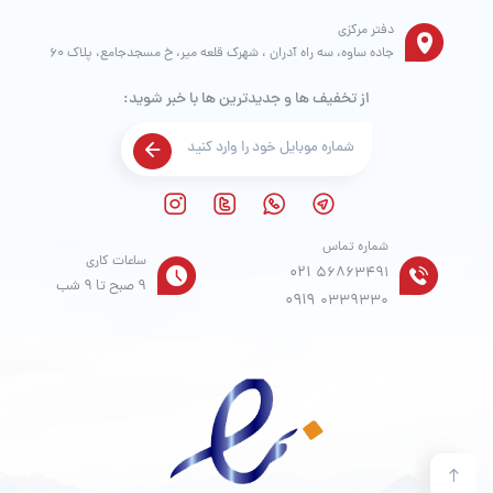
دفتر مرکزی
جاده ساوه، سه راه آدران ، شهرک قلعه میر، خ مسجدجامع، پلاک 60
از تخفیف ها و جدیدترین ها با خبر شوید:
شماره تماس
ساعات کاری
021
56863491
9 صبح تا 9 شب
0919
0339330