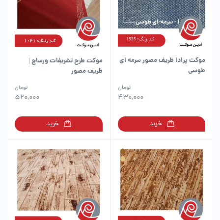
باشد.
گزینه
ها
ممکن
است
در
موکت پرادا ظریف مصور سرمه ای
موکت طرح تشریفات ورساچ |
صفحه
طوسی
ظریف مصور
محصول
انتخاب
این
تومان
تومان
شوند
محصول
520,000
430,000
دارای
انواع
خرید
خرید
مختلفی
می
باشد.
گزینه
ها
ممکن
است
در
صفحه