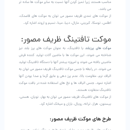
مناسب هستند زیرا تمیز کردن آنها نسبت به سایر موکت ها ساده تر
می باشد.
از موکت های نمدی ظریف مصور می توان به موکت های قاصدک،
اطلس، توسکا، کبریتی، مارال، دیبا، مینا، نسیم و اروند اشاره کرد.
موکت تافتینگ ظریف مصور:
موکت های پرزبلند
یا تافتینگ، به عنوان موکت های پرز بلند نیز
شناخته می شوند. این موکت ها با ماشین آلات تولید کننده فرش
ماشینی بافته می شوند و امروزه بیشتر آنها با دستگاه تافتینگ تولید
می شوند‌. در رابطه با جنس موکت تافتینگ ظریف مصور می توان به
الیاف نرم، مقاومت بالا، عدم پرز دهی و عایق گرما و صدا بودن آنها
اشاره نمود. جنس الیاف ها و نخ های استفاده شده در بافت موکت
تافتینگ متفاوت هستند.
از موکت های تافتینگ ظریف مصور می توان به بهار، نویان، هستی،
بیستون، هراز، ترانه، رویال، باران و میخک اشاره کرد.
طرح های موکت ظریف مصور: