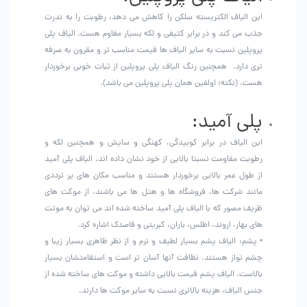
این الیاف الکتریسته سلکن را کاهش می دهد، رطوبت را به ندرت
جذب می کند و در برابر کثیفی و لکه بسیار مقاوم هست. الیاف پلی
پروپلین نسبت به سایر الیاف ها قیمت مناسب تر و مقرون به صرفه
تری دارد. همچنین رنگ الیاف پلی پروپلین از ثبات خوبی برخوردار
هست. (نکته: اولفین همان پلی پروپلین می باشد).
پلی آمید:
این الیاف در برابر کوبیدگی، کهنگی و سایش و همچنین لکه و
رطوبت مقاومت نسبتا بالایی از خود نشان داده اند. الیاف پلی آمید
از طول عمر بالایی برخوردار هستند و مناسب مکان های پر ترددی
مانند شرکت ها، فروشگاه ها و هتل ها می باشند. از موکت های
ظریف مصور که با الیاف پلی آمید ساخته شده اند می توان به موتت
های بهار، اروند، اطلس، باران، کبریتی و قاصدک اشاره کرد.
• پشم: الیاف پشم بسیار لطیف و نرم و از نظر ظاهری بسیار زیبا و
چشم نواز هستند. نظافت آنها آسان تر است و استقامتشان بسیار
بالاست. الیاف پشم قیمت بالایی داشته و موکت های ساخته شده از
جنس الیاف، هزینه بالانری نسبت به سایر موکت ها دارند.