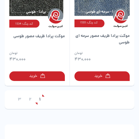
گزینه
ها
ممکن
است
در
موکت پرادا ظریف مصور سرمه ای
موکت پرادا ظریف مصور طوسی
صفحه
طوسی
محصول
انتخاب
تومان
تومان
شوند
430,000
430,000
خرید
خرید
3
2
1