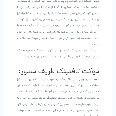
مصور استفاده می شوند، پروپلین، پلی آمید، پلی استر و آکریلیک می
باشند. ضخامت موکت نمدی به گونه ایست که می توانید از آن به
عنوان تنها کفپوش محیط استفاده کنید یا روی آن قالی و قالیچه نیز
پهن کنید. همچنین این موکت به دلیل نمدی بودنش، عایق گرما و
صدا است و می توانید از آنها در دوره سرد سال استفاده کرده و محیط
را گرمتر نگه دارید. این موکت ها همچنین برای فضا های پر تردد
مناسب هستند زیرا تمیز کردن آنها نسبت به سایر موکت ها ساده تر
می باشد.
از موکت های نمدی ظریف مصور می توان به موکت های قاصدک،
اطلس، توسکا، کبریتی، مارال، دیبا، مینا، نسیم و اروند اشاره کرد.
موکت تافتینگ ظریف مصور:
موکت های پرزبلند
یا تافتینگ، به عنوان موکت های پرز بلند نیز
شناخته می شوند. این موکت ها با ماشین آلات تولید کننده فرش
ماشینی بافته می شوند و امروزه بیشتر آنها با دستگاه تافتینگ تولید
می شوند‌. در رابطه با جنس موکت تافتینگ ظریف مصور می توان به
الیاف نرم، مقاومت بالا، عدم پرز دهی و عایق گرما و صدا بودن آنها
اشاره نمود. جنس الیاف ها و نخ های استفاده شده در بافت موکت