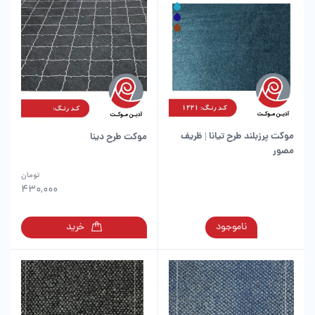
باشد.
انواع
گزینه
مختلفی
ها
می
ممکن
باشد.
است
گزینه
در
ها
صفحه
ممکن
محصول
است
انتخاب
در
شوند
موکت پرزبلند طرح تیانا | ظریف
موکت طرح دینا
صفحه
مصور
محصول
انتخاب
تومان
شوند
430,000
این
ناموجود
خرید
محصول
دارای
انواع
مختلفی
می
باشد.