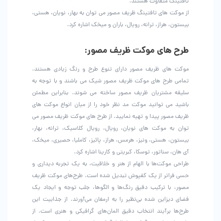
تافتینگ متفاوت هستند.
از موکت های تافتینگ ظریف مصور می توان به بهار، نویان، هستی،
بیستون، هراز، ترانه، رویال، باران و میخک اشاره کرد.
طرح های موکت ظریف مصور:
موکت های ظریف مصور دارای تنوع طرح و رنگ زیادی هستند.
تمامی طرح های موکت ظریف مصور شیک می باشند و با توجه به
سلیقه مشتریان ظریف مصور ساخته می شوند. بنابراین مطمئن
باشید می توانید موکت مد نظر خود را از میان انواع موکت های
ظریف مصور پیدا و تهیه نمایید. از طرح های موکت ظریف مصور می
توان به موکت های نویان، رویال، رویال کلاسیک، ترانه، بهار،
بیستون، هستی، ونیز، هرمس، هراز، پائیز، کاملیا، حصیری، میخک،
آی هان، سناتور، توسکا، کبریتی و کارینا اشاره کرد.
طراحی موکت‌ها با الهام از هنر و خلاقیت، به یک تجربه دیداری و
حسی فراتر از یک کفپوش تبدیل شده است. طرح‌های موکت ظریف
مصور، با ترکیب دقیق رنگ‌ها و الگوها، جلب توجه و ایجاد یک
فضای دیزاین شده بی‌نظیر را به ارمغان می‌آورند. از جذابیت این
طرح‌ها برآیند انتخاب دقیق المان‌های گرافیکی و هنری است. از