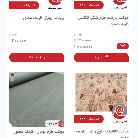
موکت پرزبلند طرح شگی الگانس |
پرزبلند رویال ظریف مصور
ظریف مصور
این
تومان
تومان
محصول
1,950,000
1,200,000
%5
دارای
1,850,000
انواع
خرید
خرید
مختلفی
می
باشد.
گزینه
ها
ممکن
است
در
صفحه
محصول
انتخاب
شوند
موکت تافتینگ طرح راش | ظریف
موکت طرح نویان | ظریف مصور