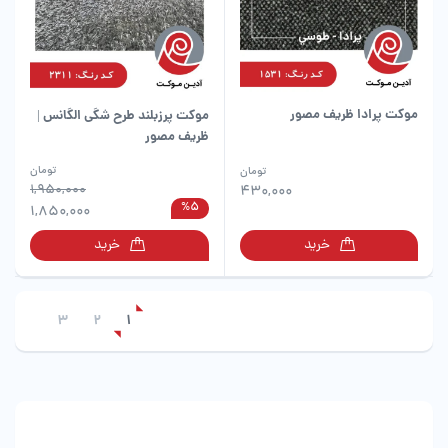
موکت پرادا ظریف مصور
موکت پرزبلند طرح شگی الگانس |
ظریف مصور
این
تومان
تومان
محصول
1,950,000
430,000
%5
دارای
1,850,000
انواع
خرید
خرید
مختلفی
می
باشد.
گزینه
3
2
1
ها
ممکن
است
در
صفحه
محصول