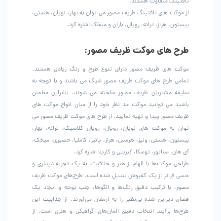
تافتینگ متفاوت هستند.
از موکت های تافتینگ ظریف مصور می توان به بهار، نویان، هستی،
بیستون، هراز، ترانه، رویال، باران و میخک اشاره کرد.
طرح های موکت ظریف مصور:
موکت های ظریف مصور دارای تنوع طرح و رنگ زیادی هستند.
تمامی طرح های موکت ظریف مصور شیک می باشند و با توجه به
سلیقه مشتریان ظریف مصور ساخته می شوند. بنابراین مطمئن
باشید می توانید موکت مد نظر خود را از میان انواع موکت های
ظریف مصور پیدا و تهیه نمایید. از طرح های موکت ظریف مصور می
توان به موکت های نویان، رویال، رویال کلاسیک، ترانه، بهار،
بیستون، هستی، ونیز، هرمس، هراز، پائیز، کاملیا، حصیری، میخک،
آی هان، سناتور، توسکا، کبریتی و کارینا اشاره کرد.
طراحی موکت‌ها با الهام از هنر و خلاقیت، به یک تجربه دیداری و
حسی فراتر از یک کفپوش تبدیل شده است. طرح‌های موکت ظریف
مصور، با ترکیب دقیق رنگ‌ها و الگوها، جلب توجه و ایجاد یک
فضای دیزاین شده بی‌نظیر را به ارمغان می‌آورند. از جذابیت این
طرح‌ها برآیند انتخاب دقیق المان‌های گرافیکی و هنری است. از