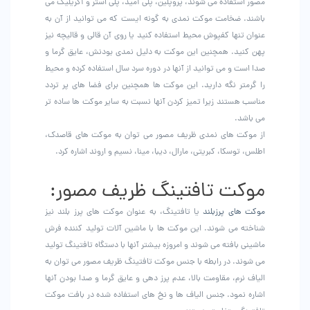
مصور استفاده می شوند، پروپلین، پلی آمید، پلی استر و آکریلیک می
باشند. ضخامت موکت نمدی به گونه ایست که می توانید از آن به
عنوان تنها کفپوش محیط استفاده کنید یا روی آن قالی و قالیچه نیز
پهن کنید. همچنین این موکت به دلیل نمدی بودنش، عایق گرما و
صدا است و می توانید از آنها در دوره سرد سال استفاده کرده و محیط
را گرمتر نگه دارید. این موکت ها همچنین برای فضا های پر تردد
مناسب هستند زیرا تمیز کردن آنها نسبت به سایر موکت ها ساده تر
می باشد.
از موکت های نمدی ظریف مصور می توان به موکت های قاصدک،
اطلس، توسکا، کبریتی، مارال، دیبا، مینا، نسیم و اروند اشاره کرد.
موکت تافتینگ ظریف مصور:
موکت های پرزبلند
یا تافتینگ، به عنوان موکت های پرز بلند نیز
شناخته می شوند. این موکت ها با ماشین آلات تولید کننده فرش
ماشینی بافته می شوند و امروزه بیشتر آنها با دستگاه تافتینگ تولید
می شوند‌. در رابطه با جنس موکت تافتینگ ظریف مصور می توان به
الیاف نرم، مقاومت بالا، عدم پرز دهی و عایق گرما و صدا بودن آنها
اشاره نمود. جنس الیاف ها و نخ های استفاده شده در بافت موکت