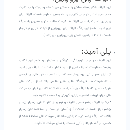
این الیاف الکتریسته سلکن را کاهش می دهد، رطوبت را به ندرت
جذب می کند و در برابر کثیفی و لکه بسیار مقاوم هست. الیاف پلی
پروپلین نسبت به سایر الیاف ها قیمت مناسب تر و مقرون به صرفه
تری دارد. همچنین رنگ الیاف پلی پروپلین از ثبات خوبی برخوردار
هست. (نکته: اولفین همان پلی پروپلین می باشد).
پلی آمید:
این الیاف در برابر کوبیدگی، کهنگی و سایش و همچنین لکه و
رطوبت مقاومت نسبتا بالایی از خود نشان داده اند. الیاف پلی آمید
از طول عمر بالایی برخوردار هستند و مناسب مکان های پر ترددی
مانند شرکت ها، فروشگاه ها و هتل ها می باشند. از موکت های
ظریف مصور که با الیاف پلی آمید ساخته شده اند می توان به موتت
های بهار، اروند، اطلس، باران، کبریتی و قاصدک اشاره کرد.
• پشم: الیاف پشم بسیار لطیف و نرم و از نظر ظاهری بسیار زیبا و
چشم نواز هستند. نظافت آنها آسان تر است و استقامتشان بسیار
بالاست. الیاف پشم قیمت بالایی داشته و موکت های ساخته شده از
جنس الیاف، هزینه بالانری نسبت به سایر موکت ها دارند.