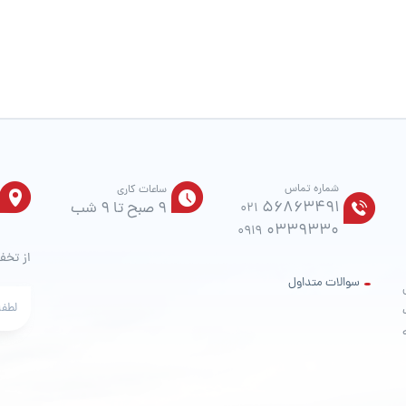
در
صفحه
محصول
انتخاب
شوند
شماره تماس
ساعات کاری
56863491
9 صبح تا 9 شب
021
0339330
0919
از تخف
سوالات متداول
ت