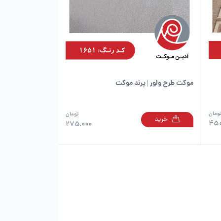
موکت طرح ولور | پرند موکت
ومان
تومان
خرید
این
این
450
275,000
محصول
محصول
دارای
دارای
انواع
انواع
مختلفی
مختلفی
می
می
باشد.
باشد.
گزینه
گزینه
ها
ها
ممکن
ممکن