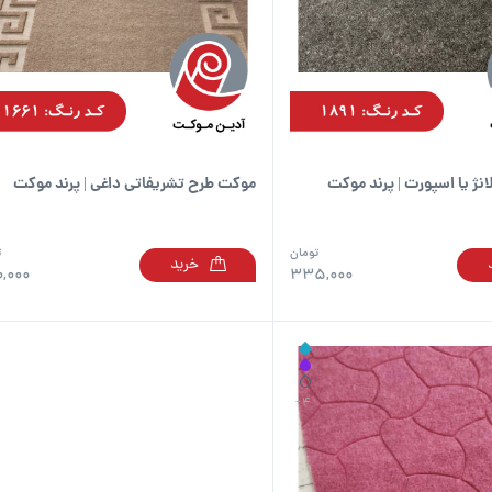
نژ یا اسپورت | پرند موکت
موکت طرح تشریفاتی داغی | پرند موکت
تومان
ت
خرید
این
,000
335,000
محصول
دارای
انواع
مختلفی
می
باشد.
گزینه
ها
ممکن