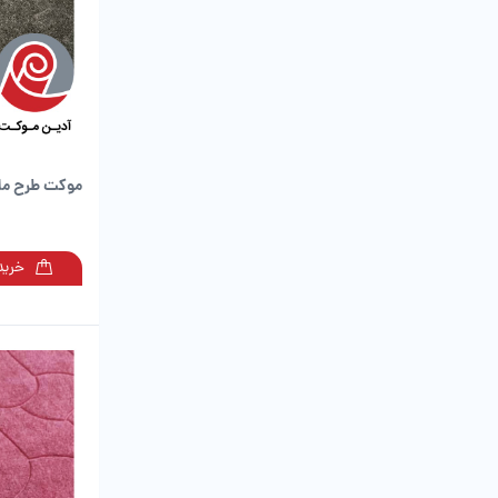
موکت طرح ملا
خرید