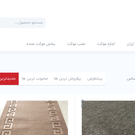
Products
search
رزان
اجاره موکت
نصب موکت
پخش موکت عمده
ساس
پیشفرض
پرفروش ترین ها
محبوب ترین ها
جدیدترین