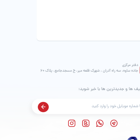
دفتر مرکزی
جاده ساوه، سه راه آدران ، شهرک قلعه میر، خ مسجدجامع، پلاک 60
یف ها و جدیدترین ها با خبر شوید: