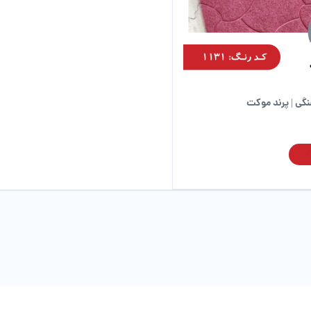
است
در
صفحه
محصول
انتخاب
شوند
ی | پرند موکت
این
محصول
دارای
انواع
مختلفی
می
باشد.
گزینه
ها
ممکن
است