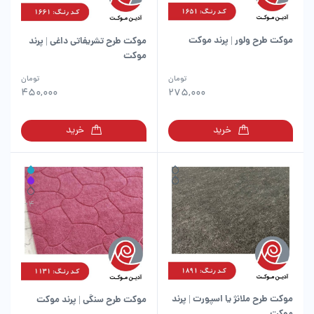
موکت طرح ولور | پرند موکت
موکت طرح تشریفاتی داغی | پرند
موکت
این
این
تومان
تومان
محصول
محصول
450,000
275,000
دارای
دارای
انواع
انواع
خرید
خرید
مختلفی
مختلفی
می
می
باشد.
باشد.
گزینه
گزینه
ها
ها
ممکن
ممکن
است
است
در
در
صفحه
صفحه
محصول
محصول
انتخاب
انتخاب
شوند
شوند
موکت طرح ملانژ یا اسپورت | پرند
موکت طرح سنگی | پرند موکت