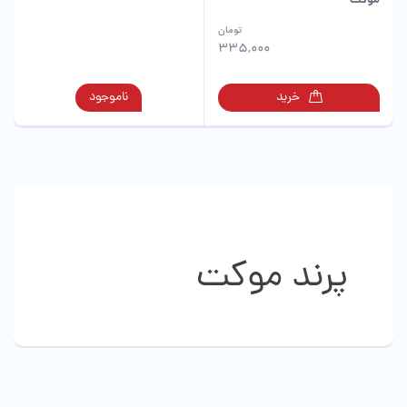
موکت
این
تومان
محصول
335,000
دارای
انواع
این
خرید
ناموجود
مختلفی
محصول
می
دارای
باشد.
انواع
گزینه
مختلفی
ها
می
ممکن
باشد.
است
گزینه
در
ها
صفحه
پرند موکت
ممکن
محصول
است
انتخاب
در
شوند
صفحه
محصول
انتخاب
شوند