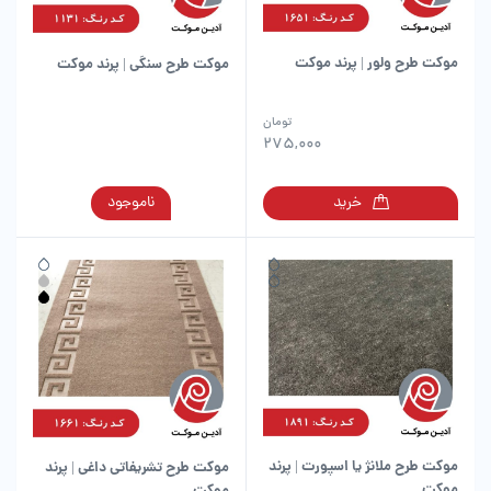
موکت طرح ولور | پرند موکت
موکت طرح سنگی | پرند موکت
این
تومان
محصول
275,000
دارای
انواع
این
خرید
ناموجود
مختلفی
محصول
می
دارای
باشد.
انواع
گزینه
مختلفی
ها
می
ممکن
باشد.
است
گزینه
در
ها
صفحه
ممکن
محصول
است
انتخاب
در
شوند
موکت طرح ملانژ یا اسپورت | پرند
موکت طرح تشریفاتی داغی | پرند
صفحه
موکت