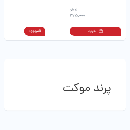
این
تومان
محصول
275,000
دارای
انواع
این
خرید
ناموجود
مختلفی
محصول
می
دارای
باشد.
انواع
گزینه
مختلفی
ها
می
ممکن
باشد.
است
گزینه
در
ها
صفحه
پرند موکت
ممکن
محصول
است
انتخاب
در
شوند
صفحه
محصول
انتخاب
شوند