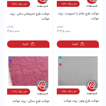
موکت طرح ملانژ یا اسپورت | پرند
موکت طرح تشریفاتی داغی | پرند
موکت
موکت
این
این
تومان
تومان
محصول
محصول
450,000
335,000
دارای
دارای
انواع
انواع
خرید
خرید
مختلفی
مختلفی
می
می
باشد.
باشد.
گزینه
گزینه
ها
ها
ممکن
ممکن
است
است
در
در
صفحه
صفحه
محصول
محصول
انتخاب
انتخاب
شوند
شوند
موکت طرح ولور | پرند موکت
موکت طرح سنگی | پرند موکت